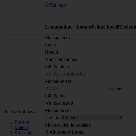
Lomamatkat
Lennot
Pelkkä hotelli
Tarjouk
Matkapaketti
Lento
Hotelli
Yhdistelmälomat
Lähtöpaikka
Matkakohteet
Kohteet
Lähtöpäivä
Matkan kesto
Olet nyt kohdassa
1 viikko
Etusivu
Matkustajien lukumäärä
Matkat
Sri Lanka