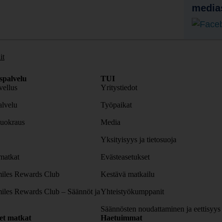
media
it
spalvelu
TUI
ellus
Yritystiedot
lvelu
Työpaikat
uokraus
Media
Yksityisyys ja tietosuoja
atkat
Evästeasetukset
iles Rewards Club
Kestävä matkailu
iles Rewards Club – Säännöt ja
Yhteistyökumppanit
Säännösten noudattaminen ja eettisyys
set matkat
Haetuimmat