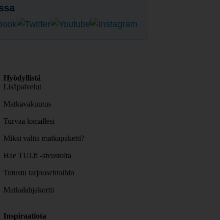
ssa
Hyödyllistä
Lisäpalvelut
Matkavakuutus
Turvaa lomallesi
Miksi valita matkapaketti?
Hae TUI.fi -sivustolta
Tutustu tarjousehtoihin
Matkalahjakortti
Inspiraatiota