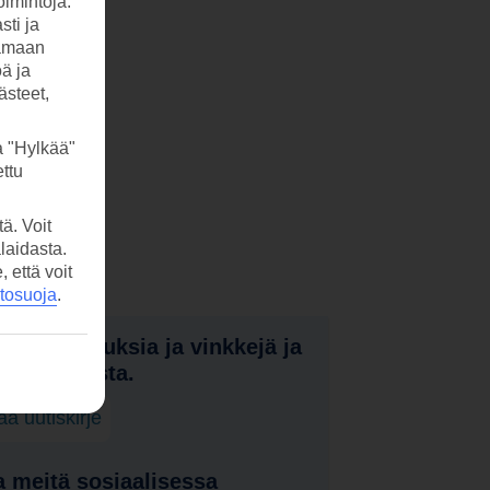
imintoja.
sti ja
tamaan
öä ja
ästeet,
a "Hylkää"
ttu
ä. Voit
laidasta.
että voit
etosuoja
.
nota tarjouksia ja vinkkejä ja
a uutuuksista.
laa uutiskirje
 meitä sosiaalisessa