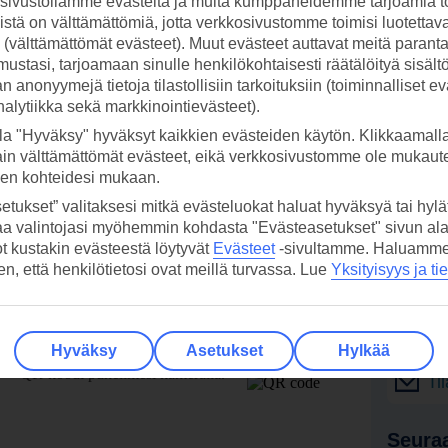
ivustollamme evästeitä ja muita kumppaneidemme tarjoamia to
stä on välttämättömiä, jotta verkkosivustomme toimisi luotettava
ti (välttämättömät evästeet). Muut evästeet auttavat meitä paran
ustasi, tarjoamaan sinulle henkilökohtaisesti räätälöityä sisält
 anonyymejä tietoja tilastollisiin tarkoituksiin (toiminnalliset ev
analytiikka sekä markkinointievästeet).
la "Hyväksy" hyväksyt kaikkien evästeiden käytön. Klikkaamall
ain välttämättömät evästeet, eikä verkkosivustomme ole mukaute
sen kohteidesi mukaan.
etukset” valitaksesi mitkä evästeluokat haluat hyväksyä tai hylät
aa valintojasi myöhemmin kohdasta "Evästeasetukset" sivun ala
ot kustakin evästeestä löytyvät
Evästeet
-sivultamme.
Haluamme, 
hen, että henkilötietosi ovat meillä turvassa. Lue
Yksityisyys ja ti
 TUI-sovellus nyt!
Vastaa
tietoj
Lataa sovellus kätevästi lukemalla
Hyväksy
Asetukset
Hylkää
QR-koodi puhelimesi kameralla.
Ti
Seuraa