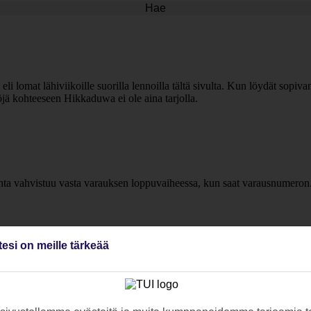
Hae
eli lomat lähiviikoille suorilla lennoilla tältä sivulta. Kun löydät sopiv
jä kohteeseen Hikkaduwa ei ole aina tarjolla.
inta vahvistuu vasta varauksen loppuvaiheessa, kun saat varausnumeron
tesi on meille tärkeää