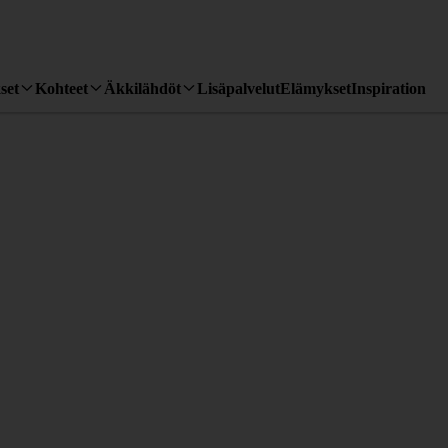
set
Kohteet
Äkkilähdöt
Lisäpalvelut
Elämykset
Inspiration