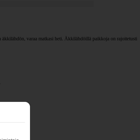
an äkkilähdön, varaa matkasi heti. Äkkilähdöillä paikkoja on rajoitetusti
.