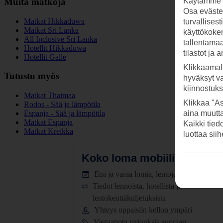
Muita matkoja
Käytämme s
Osa evästei
Matkat Hikkaduwa
turvallises
Matkat Sri Lanka
käyttökokem
All Inclusive Sri Lanka
tallentamaan
Hotellit Hikkaduwa
tilastot ja 
Hotellit Galle
Klikkaamal
Tutustu myös
hyväksyt v
kiinnostuk
Matkat Thaimaa
Klikkaa "As
Rodos - Sää ja lämpötila
Espanja - Sää ja lämpötila
aina muutt
Matkat Espanja
Kaikki tied
Matkat Kreikka
luottaa sii
Koko loma mobiilissa.
Lataa
Etsi ja varaa lomia, lentoja ja hotelleja
Tiedot lennoista, hotellista ja
lentokenttäkuljetuksista
Yhteys oppaisiin kellon ympäri
Vastaanota tarjouksia suoraan