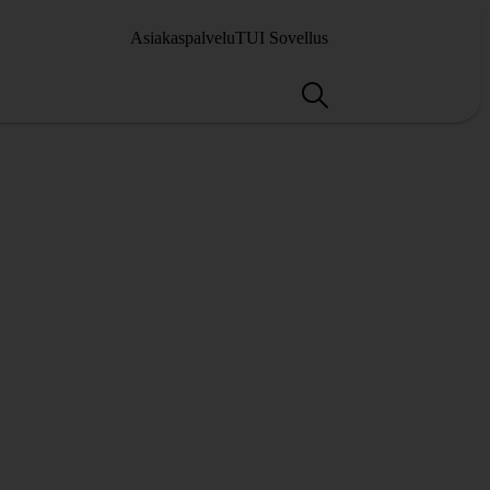
Asiakaspalvelu
TUI Sovellus