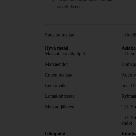
sovellukseen
Suositut matkat
Hotell
Hyvä tietää
Asiaka
Maksut ja matkaliput
TUI-sov
Matkaehdot
Lomapa
Ennen matkaa
Autonv
Lentomatka
myTUI
Lomakohteessa
Ryhmäm
Matkan jälkeen
TUI Sm
TUI Sm
ehdot
Oikopolut
Edulli