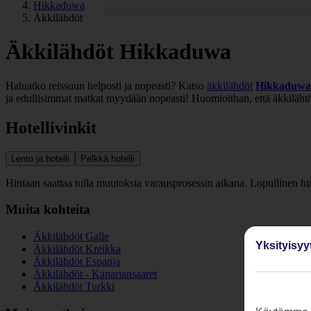
Hikkaduwa
Äkkilähdöt
Äkkilähdöt Hikkaduwa
Haluatko reissuun helposti ja nopeasti? Katso
äkkilähdöt
Hikkaduwa
ja edullisimmat matkat myydään nopeasti! Huomioithan, että äkkilähtö
Hotellivinkit
Lento ja hotelli
Pelkkä hotelli
Hintaan saattaa tulla muutoksia varausprosessin aikana. Lopullinen h
Muita kohteita
Äkkilähdöt Galle
Yksityisyy
Äkkilähdöt Kreikka
Äkkilähdöt Espanja
Äkkilähdöt - Kanariansaaret
Äkkilähdöt Turkki