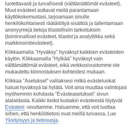
luotettavasti ja turvallisesti (välttämättömät evästeet).
Muut evästeet auttavat meitä parantamaan
Hae
käyttökokemustasi, tarjoamaan sinulle
henkilökohtaisesti räätälöityä sisältöä ja tallentamaan
anonyymejä tietoja tilastollisiin tarkoituksiin
(toiminnalliset evästeet, tilastot ja analytiikka sekä
Olet nyt kohdassa
markkinointievästeet).
Etusivu
Klikkaamalla "Hyväksy" hyväksyt kaikkien evästeiden
Matkat
käytön. Klikkaamalla "Hylkää" hyväksyt vain
Yhdysvallat
Las Vegas
välttämättömät evästeet, eikä verkkosivustomme ole
All Inclusive
mukautettu kiinnostuksen kohteidesi mukaan.
Klikkaa "Asetukset” valitaksesi mitkä evästeluokat
All Inclusive Las Vegas
haluat hyväksyä tai hylätä. Voit aina muuttaa valintojasi
myöhemmin kohdasta "Evästeasetukset" sivun
alalaidasta. Kaikki tiedot kustakin evästeestä löytyvät
Muita kohteita
Evästeet
-sivultamme.
Haluamme, että voit luottaa
siihen, että henkilötietosi ovat meillä turvassa. Lue
All Inclusive Florida
All Inclusive Orlando
Yksityisyys ja tietosuoja
.
All Inclusive Los Angeles
All Inclusive Fort Lauderdale
All Inclusive Miami