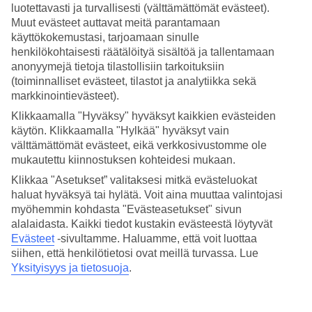
luotettavasti ja turvallisesti (välttämättömät evästeet).
Muut evästeet auttavat meitä parantamaan
Hae
käyttökokemustasi, tarjoamaan sinulle
henkilökohtaisesti räätälöityä sisältöä ja tallentamaan
anonyymejä tietoja tilastollisiin tarkoituksiin
(toiminnalliset evästeet, tilastot ja analytiikka sekä
Olet nyt kohdassa
markkinointievästeet).
Etusivu
Klikkaamalla "Hyväksy" hyväksyt kaikkien evästeiden
Matkat
käytön. Klikkaamalla "Hylkää" hyväksyt vain
Yhdysvallat
Los Angeles
välttämättömät evästeet, eikä verkkosivustomme ole
All Inclusive
mukautettu kiinnostuksen kohteidesi mukaan.
Klikkaa "Asetukset” valitaksesi mitkä evästeluokat
All Inclusive Los Angeles
haluat hyväksyä tai hylätä. Voit aina muuttaa valintojasi
myöhemmin kohdasta "Evästeasetukset" sivun
alalaidasta. Kaikki tiedot kustakin evästeestä löytyvät
Muita kohteita
Evästeet
-sivultamme.
Haluamme, että voit luottaa
siihen, että henkilötietosi ovat meillä turvassa. Lue
All Inclusive New Orleans
All Inclusive Miami
Yksityisyys ja tietosuoja
.
All Inclusive San Diego
All Inclusive Florida
All Inclusive Orlando