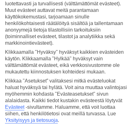
luotettavasti ja turvallisesti (välttämättömät evästeet).
Muut evästeet auttavat meitä parantamaan
Hae
käyttökokemustasi, tarjoamaan sinulle
henkilökohtaisesti räätälöityä sisältöä ja tallentamaan
anonyymejä tietoja tilastollisiin tarkoituksiin
(toiminnalliset evästeet, tilastot ja analytiikka sekä
Olet nyt kohdassa
markkinointievästeet).
Etusivu
Klikkaamalla "Hyväksy" hyväksyt kaikkien evästeiden
Matkat
käytön. Klikkaamalla "Hylkää" hyväksyt vain
Yhdysvallat
San Francisco
välttämättömät evästeet, eikä verkkosivustomme ole
All Inclusive
mukautettu kiinnostuksen kohteidesi mukaan.
Klikkaa "Asetukset” valitaksesi mitkä evästeluokat
All Inclusive San Francisco
haluat hyväksyä tai hylätä. Voit aina muuttaa valintojasi
myöhemmin kohdasta "Evästeasetukset" sivun
alalaidasta. Kaikki tiedot kustakin evästeestä löytyvät
Muita kohteita
Evästeet
-sivultamme.
Haluamme, että voit luottaa
siihen, että henkilötietosi ovat meillä turvassa. Lue
All Inclusive Florida
All Inclusive Orlando
Yksityisyys ja tietosuoja
.
All Inclusive Los Angeles
All Inclusive Fort Lauderdale
All Inclusive Miami