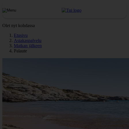
Olet nyt kohdassa
Etusivu
Asiakaspalvelu
Matkan jälkeen
Palaute