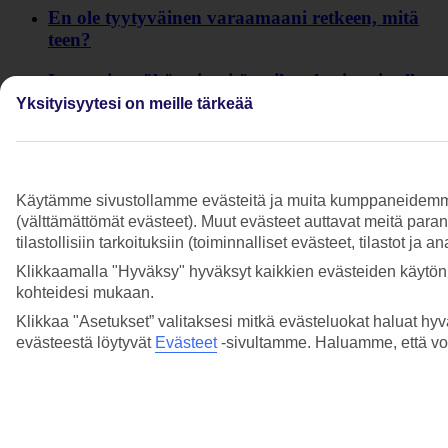
En ole tyytyväinen varaamaani retkeen, mitä
teen?
Lentoni myöhästyi, mitä vaihtoehtoja minulla
on?
Yksityisyytesi on meille tärkeää
Miten ilmoitan vahingosta Allianz -
vakuutusyhtiöön?
Käytämme sivustollamme evästeitä ja muita kumppaneidemme tar
Miten voin antaa palautetta matkastani?
(välttämättömät evästeet). Muut evästeet auttavat meitä para
tilastollisiin tarkoituksiin (toiminnalliset evästeet, tilastot ja 
Mitä teen, kun laukkuni ei tullut perille tai se
on vahingoittunut?
Klikkaamalla "Hyväksy" hyväksyt kaikkien evästeiden käytön.
kohteidesi mukaan.
Mitä teen jos tax free-tilaustani ei toimitettu tai
Klikkaa "Asetukset” valitaksesi mitkä evästeluokat haluat hyv
tilaus on puutteellinen?
evästeestä löytyvät
Evästeet
-sivultamme.
Haluamme, että voit
Voinko nähdä reklamaationi tilan?