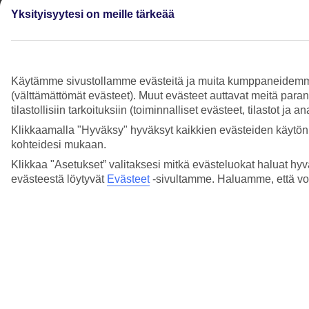
Yksityisyytesi on meille tärkeää
En ole tyytyväinen varaamaani retkeen, mitä
teen?
Lue lisää
Käytämme sivustollamme evästeitä ja muita kumppaneidemme tar
Lentoni myöhästyi, mitä vaihtoehtoja minulla
(välttämättömät evästeet). Muut evästeet auttavat meitä para
on?
tilastollisiin tarkoituksiin (toiminnalliset evästeet, tilastot ja 
Klikkaamalla "Hyväksy" hyväksyt kaikkien evästeiden käytön.
Lue lisää
kohteidesi mukaan.
Miten ilmoitan vahingosta Allianz -
Klikkaa "Asetukset” valitaksesi mitkä evästeluokat haluat hyv
vakuutusyhtiöön?
evästeestä löytyvät
Evästeet
-sivultamme.
Haluamme, että voit
Lue lisää
Miten voin antaa palautetta matkastani?
Lue lisää
Mitä teen, kun laukkuni ei tullut perille tai se
on vahingoittunut?