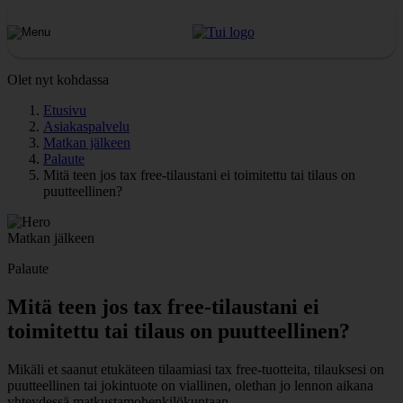
Olet nyt kohdassa
Etusivu
Asiakaspalvelu
Matkan jälkeen
Palaute
Mitä teen jos tax free-tilaustani ei toimitettu tai tilaus on
puutteellinen?
Matkan jälkeen
Palaute
Mitä teen jos tax free-tilaustani ei
toimitettu tai tilaus on puutteellinen?
Mikäli et saanut etukäteen tilaamiasi tax free-tuotteita,
tilauksesi
on
puutteellinen
tai
jokintuote
on
viallinen
, olethan jo lennon aikana
yhteydessä matkustamohenkilökuntaan.