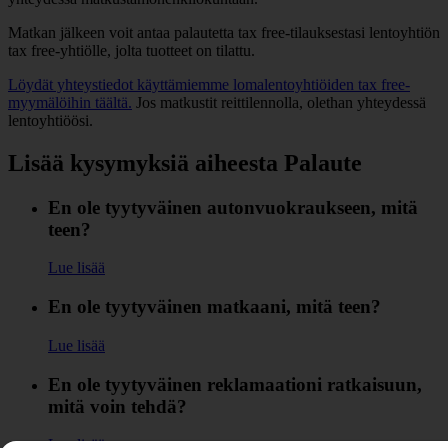
Matkan jälkeen voit antaa palautetta tax free-tilauksestasi lentoyhtiön
tax free-yhtiölle, jolta tuotteet on tilattu.
Löydät yhteystiedot käyttämiemme lomalentoyhtiöiden tax free-
myymälöihin täältä.
Jos matkustit reittilennolla, olethan yhteydessä
lentoyhtiöösi.
Lisää kysymyksiä aiheesta Palaute
En ole tyytyväinen autonvuokraukseen, mitä
teen?
Lue lisää
En ole tyytyväinen matkaani, mitä teen?
Lue lisää
En ole tyytyväinen reklamaationi ratkaisuun,
mitä voin tehdä?
Lue lisää