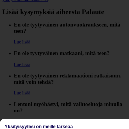
Lisää kysymyksiä aiheesta Palaute
En ole tyytyväinen autonvuokraukseen, mitä
teen?
Lue lisää
En ole tyytyväinen matkaani, mitä teen?
Lue lisää
En ole tyytyväinen reklamaationi ratkaisuun,
mitä voin tehdä?
Lue lisää
Lentoni myöhästyi, mitä vaihtoehtoja minulla
on?
Lue lisää
Yksityisyytesi on meille tärkeää