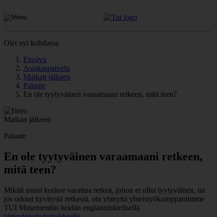
Olet nyt kohdassa
Etusivu
Asiakaspalvelu
Matkan jälkeen
Palaute
En ole tyytyväinen varaamaani retkeen, mitä teen?
Matkan jälkeen
Palaute
En ole tyytyväinen varaamaani retkeen,
mitä teen?
Mikäli asiasi koskee varattua retkeä, johon et ollut tyytyväinen, tai
jos odotat hyvitystä retkestä, ota yhteyttä yhteistyökumppaniimme
TUI Musementiin heidän englanninkielisellä
yhteydenottolomakkeella
.