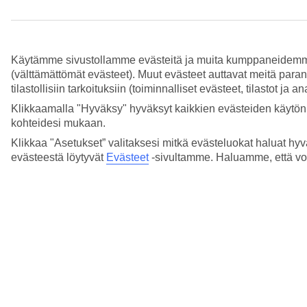
Miten ilmoitan vahingosta Allianz -
vakuutusyhtiöön?
Lue lisää
Käytämme sivustollamme evästeitä ja muita kumppaneidemme tar
(välttämättömät evästeet). Muut evästeet auttavat meitä para
Miten voin antaa palautetta matkastani?
tilastollisiin tarkoituksiin (toiminnalliset evästeet, tilastot ja 
Lue lisää
Klikkaamalla "Hyväksy" hyväksyt kaikkien evästeiden käytön.
kohteidesi mukaan.
Mitä teen, kun laukkuni ei tullut perille tai se
Klikkaa "Asetukset” valitaksesi mitkä evästeluokat haluat hyv
on vahingoittunut?
evästeestä löytyvät
Evästeet
-sivultamme.
Haluamme, että voit
Lue lisää
Mitä teen jos tax free-tilaustani ei toimitettu tai
tilaus on puutteellinen?
Lue lisää
Voinko nähdä reklamaationi tilan?
Lue lisää