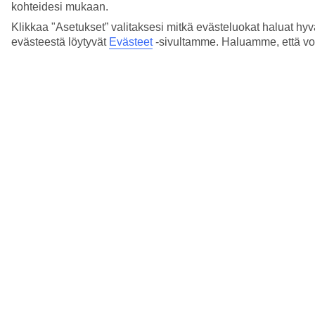
kohteidesi mukaan.
Miten kaksiosainen sukunimi merkitään
Klikkaa "Asetukset” valitaksesi mitkä evästeluokat haluat hyv
varaukselle?
evästeestä löytyvät
Evästeet
-sivultamme.
Haluamme, että voit
Lue lisää
Miten myTUI-sivuille kirjaudutaan?
Lue lisää
Miten syntymätön lapsi merkitään varaukselle?
Lue lisää
Miten TUI työskentelee kestävän matkailun
hyväksi?
Lue lisää
Miten vahvistan varaukseni?
Lue lisää