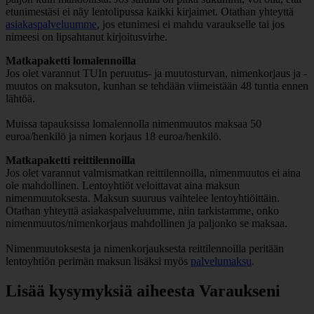
etunimestäsi ei näy lentolipussa kaikki kirjaimet. Otathan yhteyttä
asiakaspalveluumme
, jos etunimesi ei mahdu varaukselle tai jos
nimeesi on lipsahtanut kirjoitusvirhe.
Matkapaketti lomalennoilla
Jos olet varannut TUIn peruutus- ja muutosturvan, nimenkorjaus ja -
muutos on maksuton, kunhan se tehdään viimeistään 48 tuntia ennen
lähtöä.
Muissa tapauksissa lomalennolla nimenmuutos maksaa 50
euroa/henkilö ja nimen korjaus 18 euroa/henkilö.
Matkapaketti reittilennoilla
Jos olet varannut valmismatkan reittilennoilla, nimenmuutos ei aina
ole mahdollinen. Lentoyhtiöt veloittavat aina maksun
nimenmuutoksesta. Maksun suuruus vaihtelee lentoyhtiöittäin.
Otathan yhteyttä asiakaspalveluumme, niin tarkistamme, onko
nimenmuutos/nimenkorjaus mahdollinen ja paljonko se maksaa.
Nimenmuutoksesta ja nimenkorjauksesta reittilennoilla peritään
lentoyhtiön perimän maksun lisäksi myös
palvelumaksu
.
Lisää kysymyksiä aiheesta Varaukseni