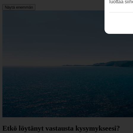
luottaa sii
Näytä enemmän
Etkö löytänyt vastausta kysymykseesi?