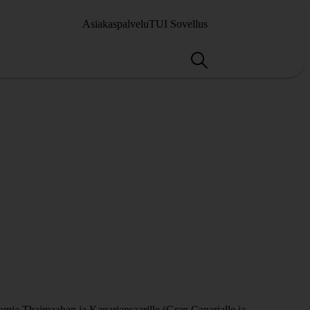
Asiakaspalvelu
TUI Sovellus
lomia Thaimaahan ja Kanariansaarille (Gran Canarialle ja