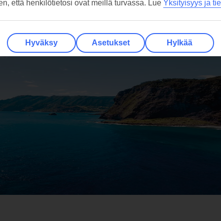
hen, että henkilötietosi ovat meillä turvassa. Lue
Yksityisyys ja ti
Hyväksy
Asetukset
Hylkää