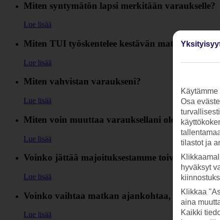
Miten syntymätön lapsi merkitään varaukselle?
Lue lisää
Miten TUI työskentelee kestävän matkailun hyv
Yksityisyy
Lue lisää
Miten vahvistan varaukseni?
Käytämme s
Lue lisää
Osa evästei
turvallises
Miten voin muuttaa varauksellani olevia yhteyst
käyttökokem
tallentamaan
Lue lisää
tilastot ja 
Voinko jättää majoituksestamme toivomuksen?
Klikkaamal
hyväksyt v
Lue lisää
kiinnostuk
Klikkaa "As
Voinko vaihtaa matkan ajankohtaa, hotellia tai
aina muutt
Kaikki tied
Lue lisää