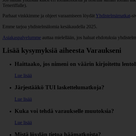
Teneriffalle).
Parhaat vinkkimme ja ohjeet varaamiseen löydät
Yhdistelmämatkat
-s
Emme tarjoa yhdistelmälomia kesäkaudella 2025.
Asiakaspalvelumme
auttaa mielellään, jos haluat ehdotuksia yhdiste
Lisää kysymyksiä aiheesta Varaukseni
Haittaako, jos nimeni on väärin kirjoitettu lent
Lue lisää
Järjestääkö TUI laskettelumatkoja?
Lue lisää
Kuka voi tehdä varaukselle muutoksia?
Lue lisää
Mistä löydän tietoa häämatkoista?