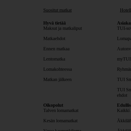
Suositut matkat
Hotell
Hyvä tietää
Asiaka
Maksut ja matkaliput
TUI-sov
Matkaehdot
Lomapa
Ennen matkaa
Autonv
Lentomatka
myTUI
Lomakohteessa
Ryhmäm
Matkan jälkeen
TUI Sm
TUI Sm
ehdot
Oikopolut
Edulli
Talven lomamatkat
Kaikki 
Kesän lomamatkat
Äkkiläh
Varaa kaupunkiloma
Äkkilä