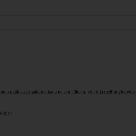
nen matkaasi, matkan aikana tai sen jälkeen, voit olla meihin yhteydes
skirje
>