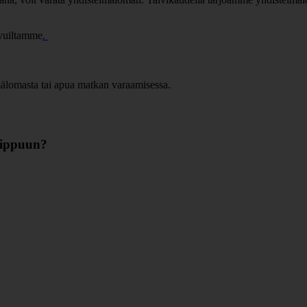
ivuiltamme
.
lmälomasta tai apua matkan varaamisessa.
olippuun?