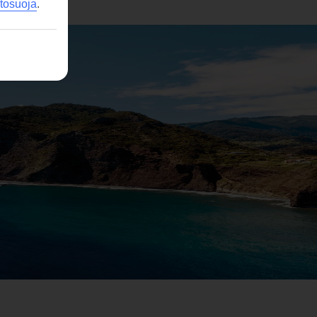
etosuoja
.