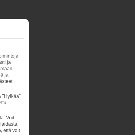
imintoja.
sti ja
tamaan
öä ja
ästeet,
a "Hylkää"
ttu
ä. Voit
laidasta.
että voit