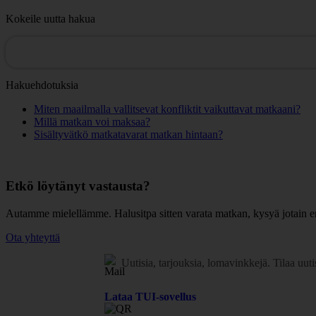
Kokeile uutta hakua
Hakuehdotuksia
Miten maailmalla vallitsevat konfliktit vaikuttavat matkaani?
Millä matkan voi maksaa?
Sisältyvätkö matkatavarat matkan hintaan?
Etkö löytänyt vastausta?
Autamme mielellämme. Halusitpa sitten varata matkan, kysyä jotain en
Ota yhteyttä
Uutisia, tarjouksia, lomavinkkejä.
Tilaa uuti
Lataa TUI-sovellus