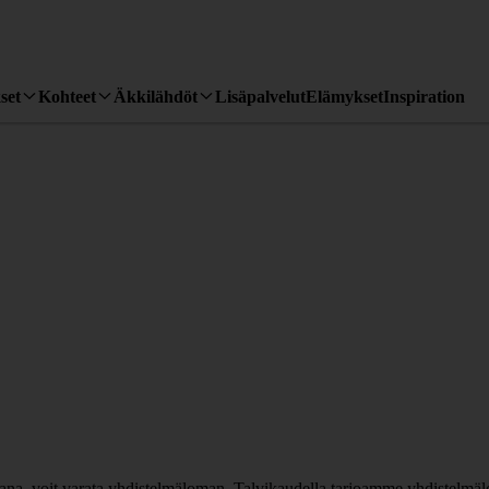
set
Kohteet
Äkkilähdöt
Lisäpalvelut
Elämykset
Inspiration
ikana, voit varata yhdistelmäloman. Talvikaudella tarjoamme yhdistelmä