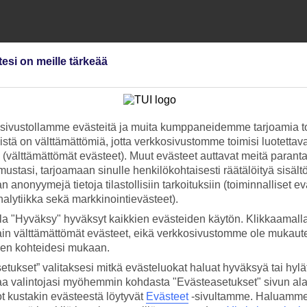
äksi?
tesi on meille tärkeää
ivustollamme evästeitä ja muita kumppaneidemme tarjoamia to
stä on välttämättömiä, jotta verkkosivustomme toimisi luotettava
ti (välttämättömät evästeet). Muut evästeet auttavat meitä paran
ietoja?
ustasi, tarjoamaan sinulle henkilökohtaisesti räätälöityä sisält
 anonyymejä tietoja tilastollisiin tarkoituksiin (toiminnalliset ev
analytiikka sekä markkinointievästeet).
la "Hyväksy" hyväksyt kaikkien evästeiden käytön. Klikkaamall
ain välttämättömät evästeet, eikä verkkosivustomme ole mukaute
sen kohteidesi mukaan.
etukset” valitaksesi mitkä evästeluokat haluat hyväksyä tai hylät
 kohdetta?
aa valintojasi myöhemmin kohdasta "Evästeasetukset" sivun ala
ot kustakin evästeestä löytyvät
Evästeet
-sivultamme.
Haluamme, 