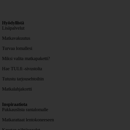
Hyödyllistä
Lisäpalvelut
Matkavakuutus
Turvaa lomallesi
Miksi valita matkapaketti?
Hae TUI.fi -sivustolta
Tutustu tarjousehtoihin
Matkalahjakortti
Inspiraatiota
Pakkauslista rantalomalle
Matkarattaat lentokoneeseen
Kreetan nähtävyydet