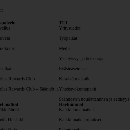
it
spalvelu
TUI
ellus
Yritystiedot
lvelu
Työpaikat
uokraus
Media
Yksityisyys ja tietosuoja
atkat
Evästeasetukset
iles Rewards Club
Kestävä matkailu
iles Rewards Club – Säännöt ja
Yhteistyökumppanit
Säännösten noudattaminen ja eettisyys
set matkat
Haetuimmat
äkkilähdöt
Kaikki lomamatkat
döt Helsinki
Kaikki matkatarjoukset
hdöt Oulu
Pakettimatkat