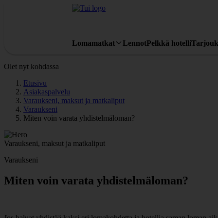
Lomamatkat
Lennot
Pelkkä hotelli
Tarjouk
Olet nyt kohdassa
Etusivu
Asiakaspalvelu
Varaukseni, maksut ja matkaliput
Varaukseni
Miten voin varata yhdistelmäloman?
Varaukseni, maksut ja matkaliput
Varaukseni
Miten voin varata yhdistelmäloman?
Jos haluat yhdistää kaksi eri lomakohdetta ja hotellia saman loman a