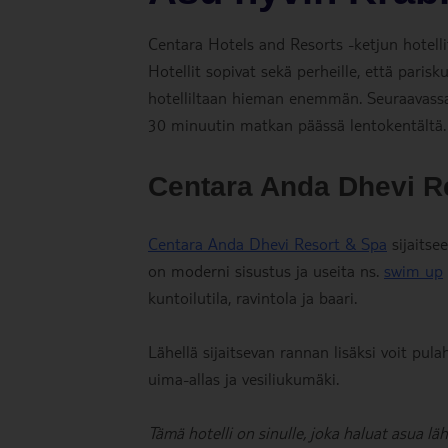
Centara Hotels and Resorts -ketjun hotelli
Hotellit sopivat sekä perheille, että parisk
hotelliltaan hieman enemmän. Seuraavassa
30 minuutin matkan päässä lentokentältä.
Centara Anda Dhevi R
Centara Anda Dhevi Resort & Spa
sijaitse
on moderni sisustus ja useita ns.
swim up
kuntoilutila, ravintola ja baari.
Lähellä sijaitsevan rannan lisäksi voit pula
uima-allas ja vesiliukumäki.
Tämä hotelli on sinulle, joka haluat asua l