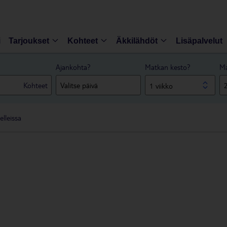
i
Tarjoukset
Kohteet
Äkkilähdöt
Lisäpalvelut
Ajankohta?
Matkan kesto?
Ma
Kohteet
1 viikko
lleissa