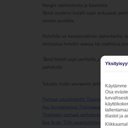
Nangin ravintoloista ja baareista.
Tämä moderni hotelli sopii erityisesti per
rannan puolella.
Hotellilla on kansainvälinen lastenkerho, la
rentoutua hotellin spassa tai osallistua jo
Tämä hotelli sopii perheille, jotka haluavat
Yksityisyy
palveluita.
Tutustu myös seuraaviin artikkeleihimme:
Käytämme s
Osa evästei
turvallises
Parhaat aikuishotellit Thaimaassa
käyttökokem
Asu bungalowissa Thaimaassa
tallentamaan
Thaimaan parhaat perhehotellit
tilastot ja 
Koe Krabi TUIn asiantuntijan matkassa
Klikkaamal