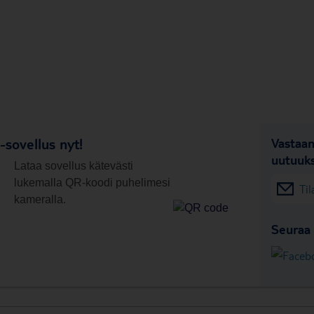
sovellus nyt!
Vastaan
uutuuks
Lataa sovellus kätevästi
lukemalla QR-koodi puhelimesi
Til
kameralla.
Seuraa 