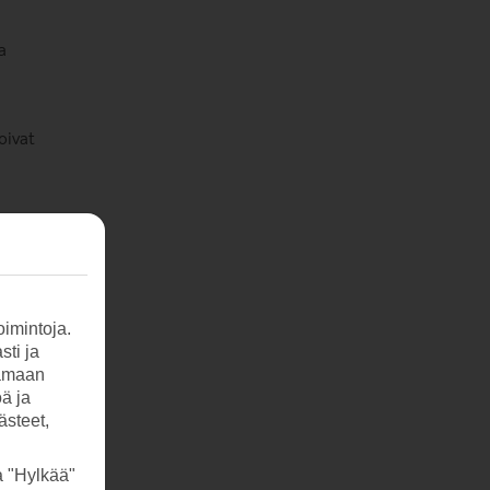
a
oivat
ta ja
imintoja.
sti ja
tamaan
öä ja
ästeet,
a "Hylkää"