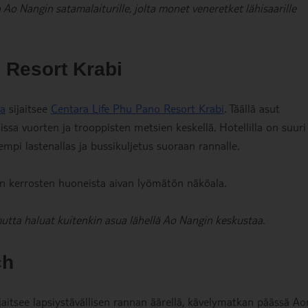
 Ao Nangin satamalaiturille, jolta monet veneretket lähisaarille
 Resort Krabi
ta
sijaitsee
Centara Life Phu Pano Resort Krabi
. Täällä asut
issa vuorten ja trooppisten metsien keskellä. Hotellilla on suuri
empi lastenallas ja bussikuljetus suoraan rannalle.
ien kerrosten huoneista aivan lyömätön näköala.
 mutta haluat kuitenkin asua lähellä Ao Nangin keskustaa.
ch
jaitsee lapsiystävällisen rannan äärellä, kävelymatkan päässä Ao