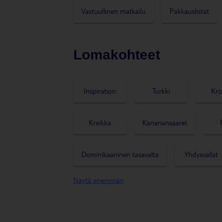
Vastuullinen matkailu
Pakkauslistat
Lomakohteet
Inspiration
Turkki
Kro
Kreikka
Kanariansaaret
Dominikaaninen tasavalta
Yhdysvallat
Näytä enemmän
Japani