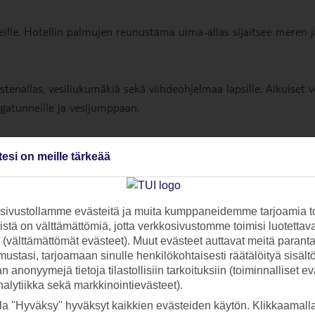
heille. Hotellin palmujen reunustama uima-allas sijaitsee meren j
stenallas, vesiliukumäkiä sekä viihdeohjelmaa lapsille. Aikuiset v
ogatunneille ja vesijumppaan.
 asua rannan äärellä, mutta lähellä Ao Nangin keskustan ravintoloi
tesi on meille tärkeää
ivustollamme evästeitä ja muita kumppaneidemme tarjoamia to
stä on välttämättömiä, jotta verkkosivustomme toimisi luotettava
ti (välttämättömät evästeet). Muut evästeet auttavat meitä paran
ustasi, tarjoamaan sinulle henkilökohtaisesti räätälöityä sisält
 anonyymejä tietoja tilastollisiin tarkoituksiin (toiminnalliset ev
analytiikka sekä markkinointievästeet).
la "Hyväksy" hyväksyt kaikkien evästeiden käytön. Klikkaamall