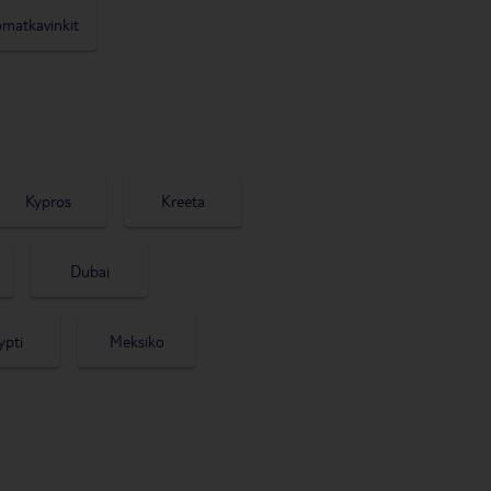
omatkavinkit
Kypros
Kreeta
Dubai
ypti
Meksiko