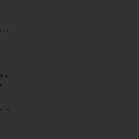
ntään
illa
a,
isten