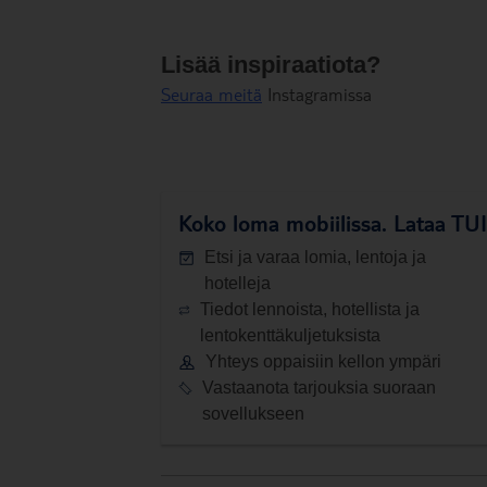
Lisää inspiraatiota?
Seuraa meitä
Instagramissa
Koko loma mobiilissa.
Lataa TUI-
Etsi ja varaa lomia, lentoja ja
hotelleja
Tiedot lennoista, hotellista ja
lentokenttäkuljetuksista
Yhteys oppaisiin kellon ympäri
Vastaanota tarjouksia suoraan
sovellukseen