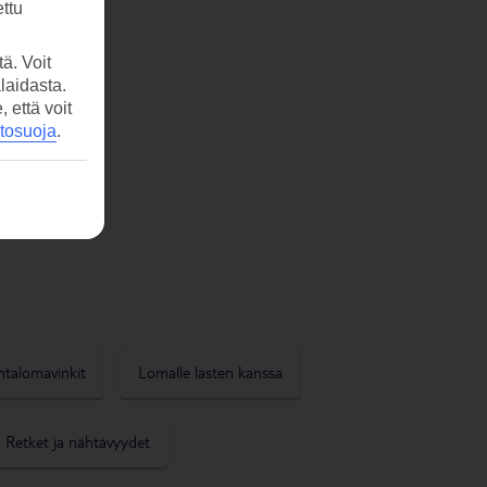
ttu
ä. Voit
laidasta.
että voit
etosuoja
.
ntalomavinkit
Lomalle lasten kanssa
Retket ja nähtävyydet