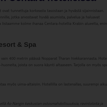
t ovat tunnettuja korkeasta tasostaan ja hyvästä sijainnistaan.
unnille, jotka arvostavat hyvää asumista, palvelua ja haluavat
 listaamme kolme ihanaa Centara-hotellia Krabin alueelta, eni
esort & Spa
e vain 400 metrin päässä Nopparat Tharan hiekkarannasta. Hotell
-huoneita, joista on suora käynti altaaseen. Tarjolla on myös sp
htaa myös uima-altaisiin. Hotellilla on lastenallas, suurempi aiku
ähellä Ao Nangin keskustan ostosmahdollisuuksia, ravintoloita ja