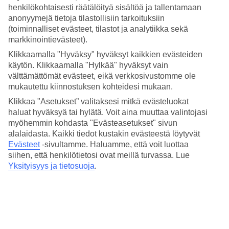
henkilökohtaisesti räätälöityä sisältöä ja tallentamaan
pariskunnille.
anonyymejä tietoja tilastollisiin tarkoituksiin
(toiminnalliset evästeet, tilastot ja analytiikka sekä
Mistä tahansa syystä kaipaatkaan ihan vain aikuisten aikaa,
markkinointievästeet).
nukkua myöhään ja syödä hyvissä ravintoloissa, Thaimaa on
Klikkaamalla "Hyväksy" hyväksyt kaikkien evästeiden
käytön. Klikkaamalla "Hylkää" hyväksyt vain
loistava matkakohde aikuisille ja tuttuudestaan huolimatta
välttämättömät evästeet, eikä verkkosivustomme ole
onnistuu yllättämään paratiisimaisilla resorteillaan ja
mukautettu kiinnostuksen kohteidesi mukaan.
saarillaan.
Klikkaa "Asetukset” valitaksesi mitkä evästeluokat
haluat hyväksyä tai hylätä. Voit aina muuttaa valintojasi
myöhemmin kohdasta "Evästeasetukset" sivun
Phuketin parhaat kohteet
alalaidasta. Kaikki tiedot kustakin evästeestä löytyvät
pariskunnille
Evästeet
-sivultamme.
Haluamme, että voit luottaa
siihen, että henkilötietosi ovat meillä turvassa. Lue
Yksityisyys ja tietosuoja
.
Vain 20 minuutin päässä
Phuketin
lentokentältä,
Kamala
Beachilla
sijaitsee aikuishotelli
Cape Sienna Phuket Gourmet
Hotel & Villas
. Täällä pääset nauttimaan ihanasta boutique-
luksuksesta ja monenlaisista palveluista, kuten spasta ja
aurinkoterassista, ravintoloista ja poreammeista. Cape