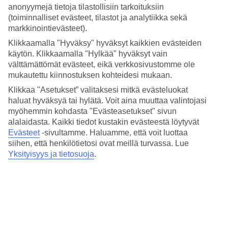
Village Mai Khao Lak
. Täällä on kaikki mitä upeaan
anonyymejä tietoja tilastollisiin tarkoituksiin
perhelomaan Thaimaassa tarvitaan. Voit valita hotellista
(toiminnalliset evästeet, tilastot ja analytiikka sekä
swim up
-perhehuoneen, josta on suora yhteys uima-
markkinointievästeet).
altaaseen, tai bungalowin omalla uima-altaalla. Tarjolla on
Klikkaamalla "Hyväksy" hyväksyt kaikkien evästeiden
käytön. Klikkaamalla "Hylkää" hyväksyt vain
myös huoneita Adults only -alueella, johon ikäraja on 16
välttämättömät evästeet, eikä verkkosivustomme ole
vuotta.
mukautettu kiinnostuksen kohteidesi mukaan.
Klikkaa "Asetukset” valitaksesi mitkä evästeluokat
Lastenkerhot, useat altaat ja vesiliukumäet saavat lapset
haluat hyväksyä tai hylätä. Voit aina muuttaa valintojasi
viihtymään TUI BLUE Mai Khao Lakissa. Aikuisille tarjolla on
myöhemmin kohdasta "Evästeasetukset" sivun
alalaidasta. Kaikki tiedot kustakin evästeestä löytyvät
mm. kuntoilu ja tenniskenttiä. Laadukas koko perheen
Evästeet
-sivultamme.
Haluamme, että voit luottaa
viihdeohjelma luo iltoihin mukavia yhteisiä hetkiä.
siihen, että henkilötietosi ovat meillä turvassa. Lue
Yksityisyys ja tietosuoja
.
Maukas aamiainen kuuluu matkan hintaan ja voit tuoda
lomallesi lisämakuja ja helppoutta
All Inclusiven
tai
puolihoidon avulla. Rannalla hotellin läheisyydessä on useita
mukavia ravintoloita ja pieniä kauppoja. Khao Lakin
keskustaan pääset kätevästi taksilla tai hotellin järjestämällä