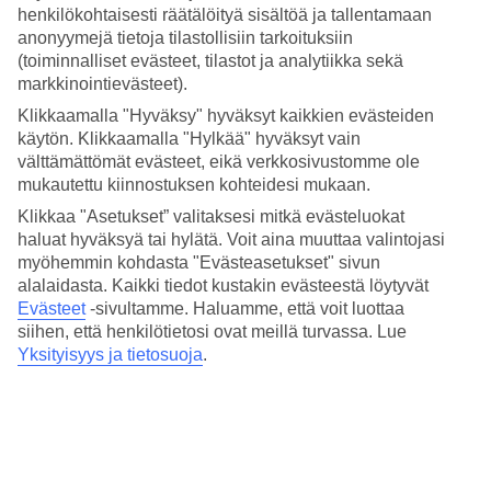
henkilökohtaisesti räätälöityä sisältöä ja tallentamaan
anonyymejä tietoja tilastollisiin tarkoituksiin
Sanotaan, että kevät on parasta aikaa
(toiminnalliset evästeet, tilastot ja analytiikka sekä
vierailla
Amsterdamissa
, koska silloin koko kaupunki
markkinointievästeet).
kirjaimellisesti puhkeaa kukkaan. Tulppaanien väriloisto
Klikkaamalla "Hyväksy" hyväksyt kaikkien evästeiden
täyttää niin puistot kuin terassitkin. Amsterdamin
käytön. Klikkaamalla "Hylkää" hyväksyt vain
välttämättömät evästeet, eikä verkkosivustomme ole
tunnetuimmat markkinat ovat
Singel-kanavalla
järjestettävät
mukautettu kiinnostuksen kohteidesi mukaan.
kelluvat kukkamarkkinat. Täällä on keinuvissa kauppaveneissä
Klikkaa "Asetukset” valitaksesi mitkä evästeluokat
ruukkuihin istutettuja kasveja ja kauniita leikkokukkia, kuten
haluat hyväksyä tai hylätä. Voit aina muuttaa valintojasi
auringonkukkia, ruusuja, liljoja ja tietenkin lumoavia
myöhemmin kohdasta "Evästeasetukset" sivun
alalaidasta. Kaikki tiedot kustakin evästeestä löytyvät
tulppaaneja, joiden sipuleita ja siemeniä voi ostaa
Evästeet
-sivultamme.
Haluamme, että voit luottaa
tuliaisiksikin.
siihen, että henkilötietosi ovat meillä turvassa. Lue
Yksityisyys ja tietosuoja
.