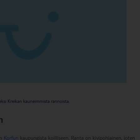
ksi Kreikan kauneimmista rannoista.
h
km
Korfun
kaupungista koilliseen. Ranta on kivipohjainen, joten