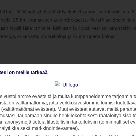
hittaa. Täällä voit yhdistää vitivalkoiset rannat snorklaukseen. Al
lähellä, 25 km lounaaseen Zakynthoksesta. Marathian Beachilla e
aan löydä tälle rannalle. Kirkkaan turkoosi vesi on kehystetty kiv
reenoja, ankeriaita, mustekaloja ja muita upeita kaloja.
tesi on meille tärkeää
ivustollamme evästeitä ja muita kumppaneidemme tarjoamia to
stä on välttämättömiä, jotta verkkosivustomme toimisi luotettava
ti (välttämättömät evästeet). Muut evästeet auttavat meitä paran
ustasi, tarjoamaan sinulle henkilökohtaisesti räätälöityä sisält
 anonyymejä tietoja tilastollisiin tarkoituksiin (toiminnalliset ev
analytiikka sekä markkinointievästeet).