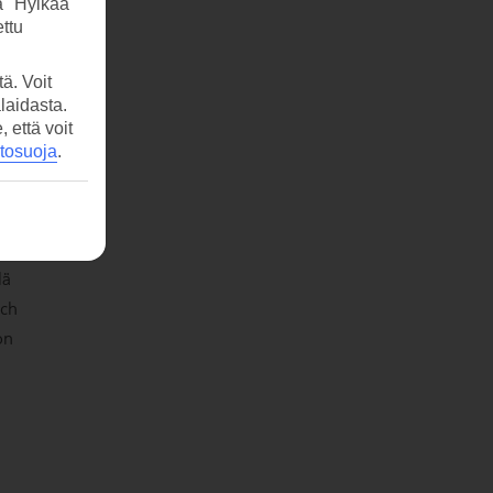
a "Hylkää"
ttu
ä. Voit
laidasta.
että voit
etosuoja
.
lä
ach
on