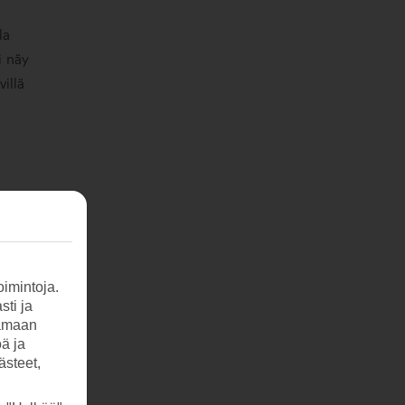
la
i näy
illä
imintoja.
sti ja
tamaan
öä ja
ästeet,