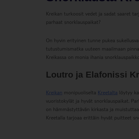
Kreikan turkoosit vedet ja sadat saaret ta
parhaat snorklauspaikat?
On hyvin erityinen tunne pukea sukellusva
tutustumismatka uuteen maailmaan pinnan al
Kreikassa on monia ihania snorklauspaikkoj
Loutro ja Elafonissi Kr
Kreikan
monipuoliselta
Kreetalta
löytyy kai
vuoristokylät ja hyvät snorklauspaikat. Par
on hämmästyttävän kirkasta ja muistutta
Kreetalla tarjoaa erittäin hyvät puitteet s