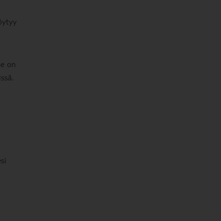
öytyy
Se on
ssä.
si