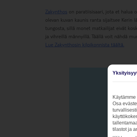
Zakynthos
on paratiisisaari, jota et halua o
olevan kuvan kaunis ranta sijaitsee Kerin 
tungosta, sillä monet matkailijat eivät kosk
ja vihreillä männyillä. Täällä voit nähdä mu
Lue Zakynthosin kilpikonnista täältä.
Yksityisyy
Käytämme s
Osa evästei
turvallises
käyttökokem
tallentamaan
tilastot ja 