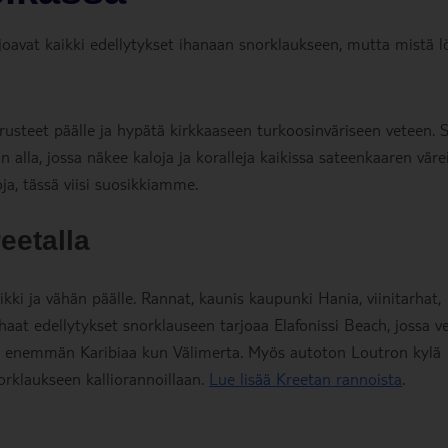
rjoavat kaikki edellytykset ihanaan snorklaukseen, mutta mistä l
rusteet päälle ja hypätä kirkkaaseen turkoosinväriseen veteen. 
la, jossa näkee kaloja ja koralleja kaikissa sateenkaaren värei
a, tässä viisi suosikkiamme.
eetalla
kki ja vähän päälle. Rannat, kaunis kaupunki Hania, viinitarhat,
haat edellytykset snorklauseen tarjoaa Elafonissi Beach, jossa ve
a enemmän Karibiaa kun Välimerta. Myös autoton Loutron kylä
norklaukseen kalliorannoillaan.
Lue lisää Kreetan rannoista
.