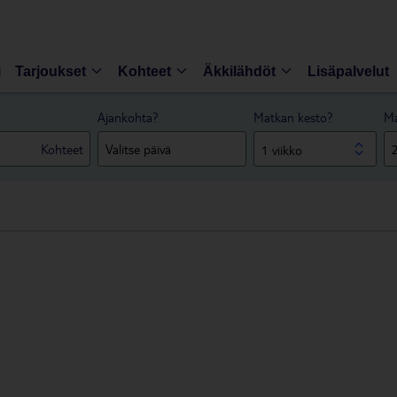
i
Tarjoukset
Kohteet
Äkkilähdöt
Lisäpalvelut
Ajankohta?
Matkan kesto?
Ma
Kohteet
1 viikko