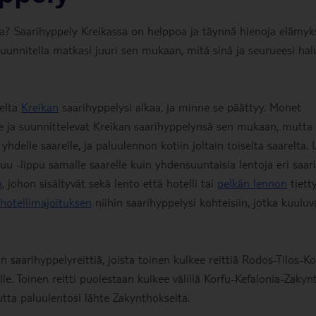
lla? Saarihyppely Kreikassa on helppoa ja täynnä hienoja elämyks
t suunnitella matkasi juuri sen mukaan, mitä sinä ja seurueesi hal
relta
Kreikan
saarihyppelysi alkaa, ja minne se päättyy. Monet
 ja suunnittelevat Kreikan saarihyppelynsä sen mukaan, mutta 
lle saarelle, ja paluulennon kotiin joltain toiselta saarelta. 
 -lippu samalle saarelle kuin yhdensuuntaisia lentoja eri saaril
n
, johon sisältyvät sekä lento että hotelli tai
pelkän lennon
tiett
hotellimajoituksen
niihin saarihyppelysi kohteisiin, jotka kuuluv
n saarihyppelyreittiä, joista toinen kulkee reittiä Rodos-Tilos-Ko
le. Toinen reitti puolestaan kulkee välillä Korfu-Kefalonia-Zakyn
utta paluulentosi lähte Zakynthokselta.