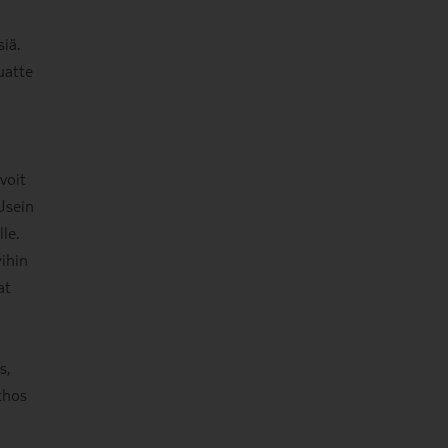
iä.
uatte
voit
Usein
le.
yihin
at
s,
thos