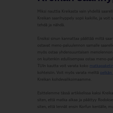
Miksi nauttia Kreikasta vain yhdellä saare
Kreikan saarihyppely sopii kaikille, ja voi
tehdä ja nähdä.
Ensiksi sinun kannattaa päättää miltä saa
ostavat meno-paluulennon samalle saarelle
myös ostaa yhdensuuntaisen menolennon yhde
on kuitenkin edullisempaa ostaa meno-paluu
TUIn kautta voit varata koko
matkapaketi
kohteisiin. Voit myös varata meiltä
pelkän 
Kreikan kohdevalikoimaamme.
Esittelemme tässä artikkelissa kaksi Kreika
siten, että matka alkaa ja päättyy Rodoksel
siten, että lennät ensin Korfun kentälle, m