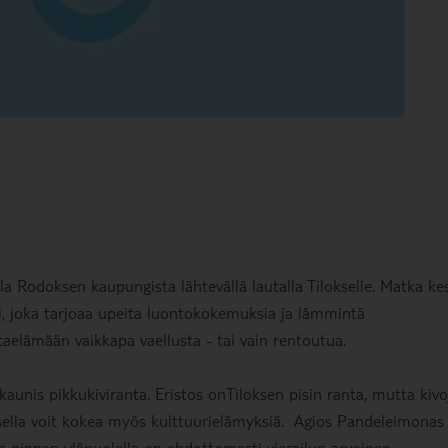
a Rodoksen kaupungista lähtevällä lautalla Tilokselle. Matka ke
ari, joka tarjoaa upeita luontokokemuksia ja lämmintä
ntaelämään vaikkapa vaellusta - tai vain rentoutua.
aunis pikkukiviranta. Eristos onTiloksen pisin ranta, mutta kivo
sella voit kokea myös kulttuurielämyksiä. Agios Pandeleimonas 
en pinnan yläpuolella on ehdottomasti vierailun arvoinen.