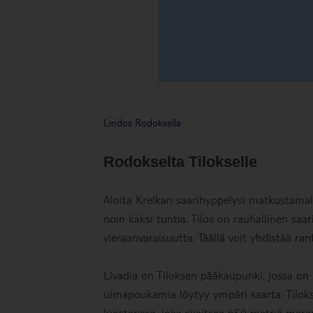
Lindos Rodoksella
Rodokselta Tilokselle
Aloita Kreikan saarihyppelysi matkustamall
noin kaksi tuntia. Tilos on rauhallinen sa
vieraanvaraisuutta. Täällä voit yhdistää ra
Livadia on Tiloksen pääkaupunki, jossa on k
uimapoukamia löytyy ympäri saarta. Tilok
luostarissa, joka sijaitsee 650 metriä mer