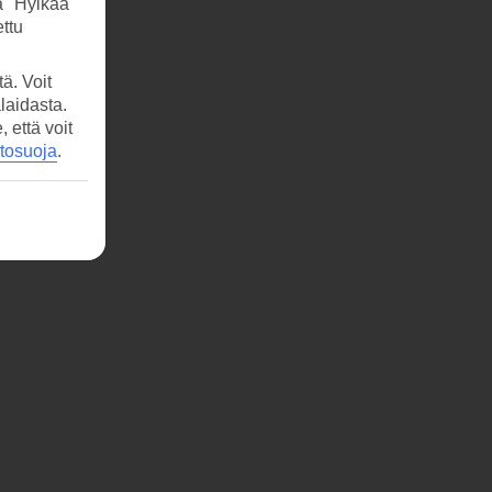
tä
a "Hylkää"
ttu
ä. Voit
laidasta.
että voit
etosuoja
.