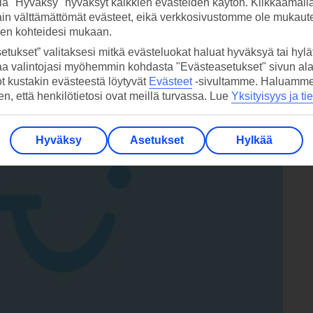
a, kun taas uudella puolella on enemmän kahviloita, trendikkäi
la "Hyväksy" hyväksyt kaikkien evästeiden käytön. Klikkaamall
ain välttämättömät evästeet, eikä verkkosivustomme ole mukaute
reunustaa kaksi pitkää uimarantaa.
sen kohteidesi mukaan.
etukset” valitaksesi mitkä evästeluokat haluat hyväksyä tai hylät
aa valintojasi myöhemmin kohdasta "Evästeasetukset" sivun ala
ot kustakin evästeestä löytyvät
Evästeet
-sivultamme.
Haluamme, 
hen, että henkilötietosi ovat meillä turvassa. Lue
Yksityisyys ja ti
Hyväksy
Asetukset
Hylkää