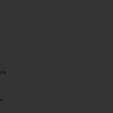
stää
ja
-