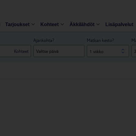
i
Tarjoukset
Kohteet
Äkkilähdöt
Lisäpalvelut
Ajankohta?
Matkan kesto?
Ma
Kohteet
1 viikko