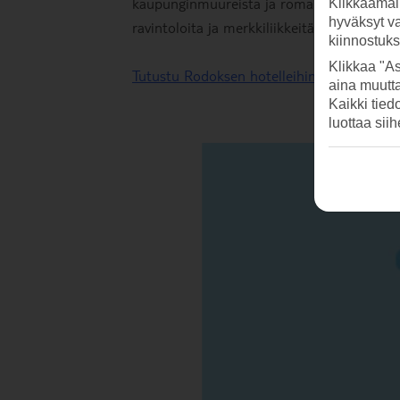
kaupunginmuureista ja romanttisista kujist
Klikkaamal
hyväksyt v
ravintoloita ja merkkiliikkeitä. Kaupunkia 
kiinnostuk
Klikkaa "As
Tutustu Rodoksen hotelleihin täältä.
aina muutt
Kaikki tied
luottaa sii