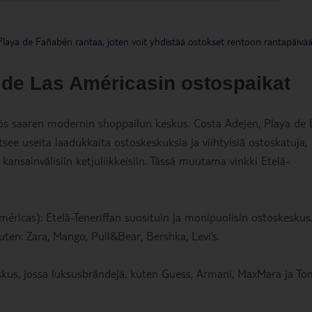
 Playa de Fañabén rantaa, joten voit yhdistää ostokset rentoon rantapäivä
 de Las Américasin ostospaikat
yös saaren modernin shoppailun keskus. Costa Adejen, Playa de 
itsee useita laadukkaita ostoskeskuksia ja viihtyisiä ostoskatuja,
 kansainvälisiin ketjuliikkeisiin. Tässä muutama vinkki Etelä-
éricas): Etelä-Teneriffan suosituin ja monipuolisin ostoskeskus
kuten: Zara, Mango, Pull&Bear, Bershka, Levi’s.
skus, jossa luksusbrändejä, kuten Guess, Armani, MaxMara ja T