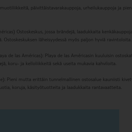
muotiliikkeitä, päivittäistavarakauppoja, urheilukauppoja ja pien
méricas) Ostoskeskus, jossa brändejä, laadukkaita kenkäkauppoja
ä. Ostoskeskuksen läheisyydessä myös paljon hyviä ravintoloita.
aya de las Américas): Playa de las Américasin kuuluisin ostoska
jä, koru- ja kelloliikkeitä sekä useita mukavia kahviloita.
): Pieni mutta erittäin tunnelmallinen ostosalue kauniisti kivet
uotia, koruja, käsityötuotteita ja laadukkaita rantavaatteita.