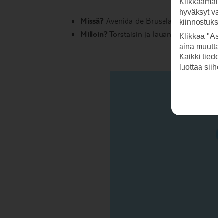
Klikkaamal
hyväksyt v
Missä?
Avenida de Bruselas, vastapäätä
kiinnostuk
Milloin?
Torstaisin ja lauantaisin klo 9.
Klikkaa "As
aina muutt
Kaikki tied
luottaa sii