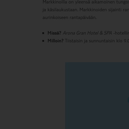
Markkinoilla on yleensä aikamoinen tungos
ja käsilaukustaan. Markkinoiden sijainti 
aurinkoiseen rantapäivään.
Missä?
Arona Gran Hotel & SPA
-hotelli
Milloin?
Tiistaisin ja sunnuntaisin klo 9