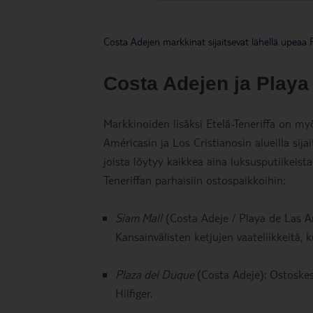
Costa Adejen markkinat sijaitsevat lähellä upeaa
Costa Adejen ja Playa
Markkinoiden lisäksi Etelä-Teneriffa on m
Américasin ja Los Cristianosin alueilla sija
joista löytyy kaikkea aina luksusputiikeista
Teneriffan parhaisiin ostospaikkoihin:
Siam Mall
(Costa Adeje / Playa de Las Am
Kansainvälisten ketjujen vaateliikkeitä, 
Plaza del Duque
(Costa Adeje): Ostoske
Hilfiger.