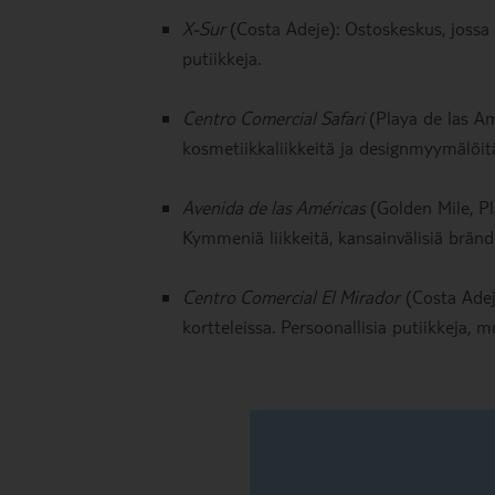
X-Sur
(Costa Adeje): Ostoskeskus, jossa 
putiikkeja.
Centro Comercial Safari
(Playa de las A
kosmetiikkaliikkeitä ja designmyymälöit
Avenida de las Américas
(Golden Mile, Pl
Kymmeniä liikkeitä, kansainvälisiä brände
Centro Comercial El Mirador
(Costa Adeje
kortteleissa. Persoonallisia putiikkeja, m