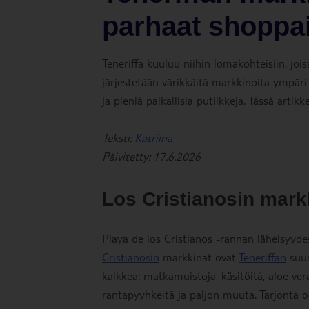
parhaat shoppail
Teneriffa kuuluu niihin lomakohteisiin, jo
järjestetään värikkäitä markkinoita ympäri
ja pieniä paikallisia putiikkeja. Tässä arti
Teksti:
Katriina
Päivitetty: 17.6.2026
Los Cristianosin mark
Playa de los Cristianos -rannan läheisyyde
Cristianosin
markkinat ovat
Teneriffan
suur
kaikkea: matkamuistoja, käsitöitä, aloe vera
rantapyyhkeitä ja paljon muuta. Tarjonta o