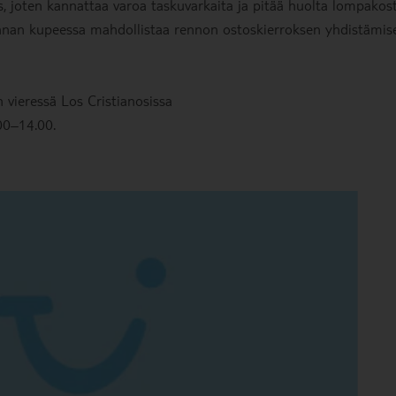
, joten kannattaa varoa taskuvarkaita ja pitää huolta lompakos
rannan kupeessa mahdollistaa rennon ostoskierroksen yhdistämis
n vieressä Los Cristianosissa
.00–14.00.