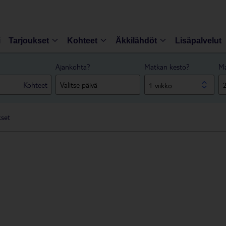
i
Tarjoukset
Kohteet
Äkkilähdöt
Lisäpalvelut
Ajankohta?
Matkan kesto?
Ma
Kohteet
1 viikko
kset