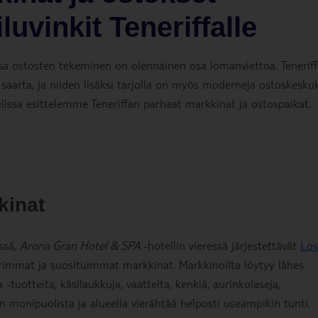
uvinkit Teneriffalle
issa ostosten tekeminen on olennainen osa lomanviettoa. Teneriff
 saarta, ja niiden lisäksi tarjolla on myös moderneja ostoskesku
kkelissa esittelemme Teneriffan parhaat markkinat ja ostospaikat.
kinat
ssä,
Arona Gran Hotel & SPA
-hotellin vieressä järjestettävät
Los
immat ja suosituimmat markkinat. Markkinoilta löytyy lähes
 -tuotteita, käsilaukkuja, vaatteita, kenkiä, aurinkolaseja,
n monipuolista ja alueella vierähtää helposti useampikin tunti.