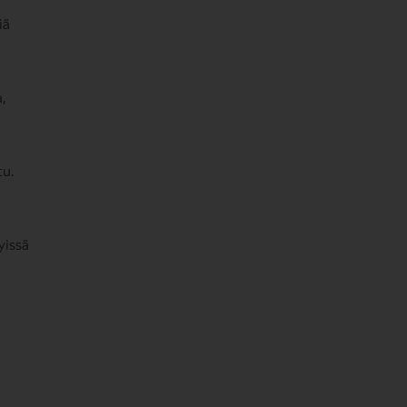
iä
,
tu.
yissä