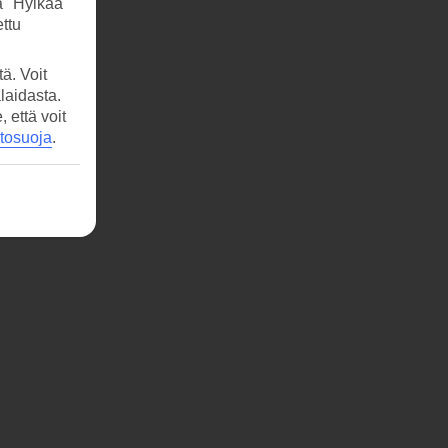
a "Hylkää"
ttu
ä. Voit
laidasta.
että voit
etosuoja
.