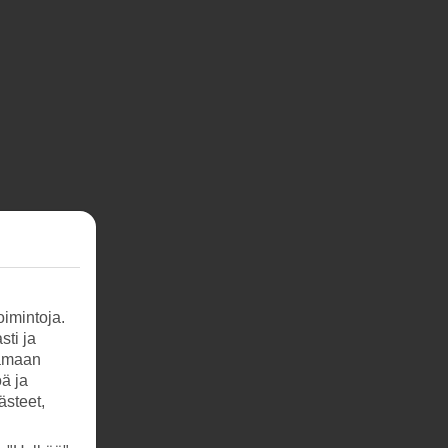
ein
imintoja.
laya
sti ja
tamaan
öä ja
ästeet,