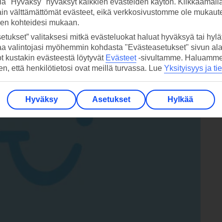
la "Hyväksy" hyväksyt kaikkien evästeiden käytön. Klikkaamall
ain välttämättömät evästeet, eikä verkkosivustomme ole mukaute
Gran Hotel Costa Adejea,
Costa Adejessa
sen kohteidesi mukaan.
00–14.00
etukset” valitaksesi mitkä evästeluokat haluat hyväksyä tai hylät
aa valintojasi myöhemmin kohdasta "Evästeasetukset" sivun ala
ot kustakin evästeestä löytyvät
Evästeet
-sivultamme.
Haluamme, 
hen, että henkilötietosi ovat meillä turvassa. Lue
Yksityisyys ja ti
Hyväksy
Asetukset
Hylkää