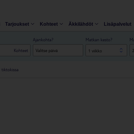
i
Tarjoukset
Kohteet
Äkkilähdöt
Lisäpalvelut
Ajankohta?
Matkan kesto?
Ma
Kohteet
1 viikko
tiktokissa