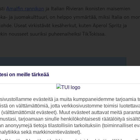
sti
Amalfin rannikon
ja Italian Rivieran ikonisten maisemien
uoka- ja juomakulttuuri, on helppo ymmärtää, miksi Italia on mo
kohde. Useat virkistävät kesäherkut, kuten Aperol Spritz ja
ekin nousseet suuriksi puheenaiheiksi TikTokissa.
tesi on meille tärkeää
ivustollamme evästeitä ja muita kumppaneidemme tarjoamia to
stä on välttämättömiä, jotta verkkosivustomme toimisi luotettava
ti (välttämättömät evästeet). Muut evästeet auttavat meitä paran
ustasi, tarjoamaan sinulle henkilökohtaisesti räätälöityä sisält
 anonyymejä tietoja tilastollisiin tarkoituksiin (toiminnalliset ev
analytiikka sekä markkinointievästeet).