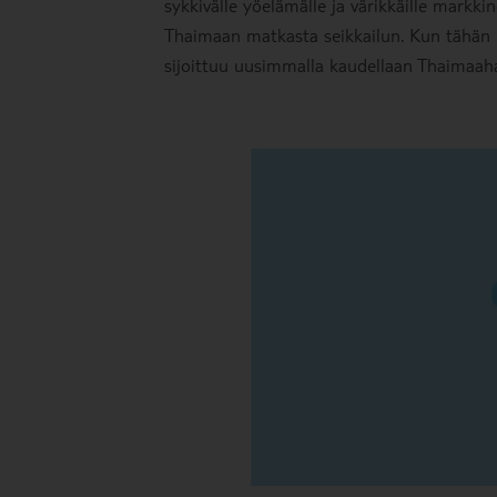
sykkivälle yöelämälle ja värikkäille markki
Thaimaan matkasta seikkailun. Kun tähän l
sijoittuu uusimmalla kaudellaan Thaimaah