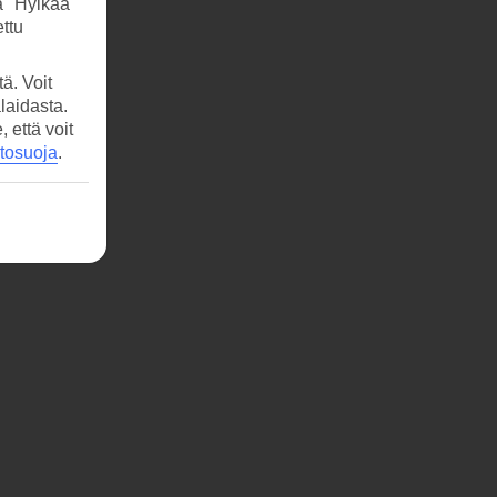
a "Hylkää"
ttu
ä. Voit
laidasta.
että voit
etosuoja
.