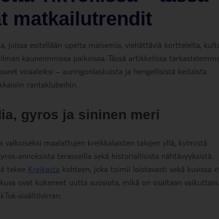
 matkailutrendit
a, joissa esitellään upeita maisemia, viehättäviä kortteleita, kult
aailman kauneimmissa paikoissa. Tässä artikkelissa tarkastelemm
seet viraaleiksi – auringonlaskuista ja hengellisistä keitaista
kkaisiin rantaklubeihin.
a, gyros ja sininen meri
a valkoiseksi maalattujen kreikkalaisten talojen yllä, kylmistä
yros-annoksista terasseilla sekä historiallisista nähtävyyksistä.
mä tekee
Kreikasta
kohteen, joka toimii loistavasti sekä kuvissa e
kuva ovat kokeneet uutta suosiota, mikä on osaltaan vaikuttan
kTok-sisältövirran.