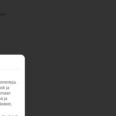
nien
imintoja.
sti ja
tamaan
öä ja
ästeet,