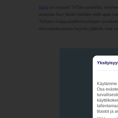
Italia
on noussut TikTok-suosikiksi, erityise
ansiosta. Kun tähän lisätään vielä upea r
TikTokin huippusisällöntuottajien suosikki
sitruunankuoressa tarjoiltu jäätelö, ovat n
Yksityisyy
Käytämme s
Osa evästei
turvallises
käyttökokem
tallentamaan
tilastot ja 