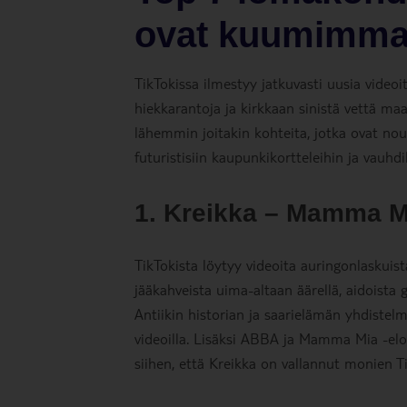
ovat kuumimmat
TikTokissa ilmestyy jatkuvasti uusia videoit
hiekkarantoja ja kirkkaan sinistä vettä m
lähemmin joitakin kohteita, jotka ovat nous
futuristisiin kaupunkikortteleihin ja vauhdi
1. Kreikka – Mamma Mi
TikTokista löytyy videoita auringonlaskuist
jääkahveista uima-altaan äärellä, aidoista g
Antiikin historian ja saarielämän yhdistel
videoilla. Lisäksi ABBA ja Mamma Mia -elo
siihen, että Kreikka on vallannut monien Ti