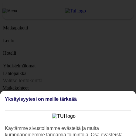
Matkapaketti
Lento
Hotelli
Yhdistelmälomat
Lähtöpaikka
Matkakohteet
Kohteet
Yksityisyytesi on meille tärkeää
Lähtöpäivä
Matkan kesto
1 viikko
Käytämme sivustollamme evästeitä ja muita
Matkustajien lukumäärä
kumppaneidemme tarjoamia toimintoja. Osa evästeistä