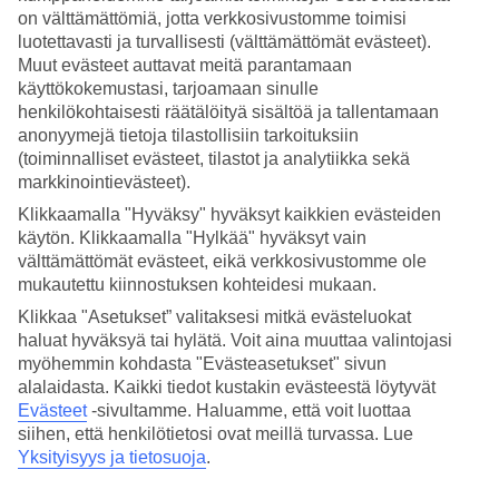
on välttämättömiä, jotta verkkosivustomme toimisi
Hae
luotettavasti ja turvallisesti (välttämättömät evästeet).
Muut evästeet auttavat meitä parantamaan
käyttökokemustasi, tarjoamaan sinulle
henkilökohtaisesti räätälöityä sisältöä ja tallentamaan
Olet nyt kohdassa
anonyymejä tietoja tilastollisiin tarkoituksiin
(toiminnalliset evästeet, tilastot ja analytiikka sekä
Etusivu
markkinointievästeet).
Matkat
Espanja
Klikkaamalla "Hyväksy" hyväksyt kaikkien evästeiden
Costa Blanca
käytön. Klikkaamalla "Hylkää" hyväksyt vain
Altea
välttämättömät evästeet, eikä verkkosivustomme ole
Hotellit
mukautettu kiinnostuksen kohteidesi mukaan.
Hotellit Altea
Klikkaa "Asetukset” valitaksesi mitkä evästeluokat
haluat hyväksyä tai hylätä. Voit aina muuttaa valintojasi
myöhemmin kohdasta "Evästeasetukset" sivun
Katso kaikki hotellit kohteessa
Altea
. TUIlta löydät hotellit
alalaidasta. Kaikki tiedot kustakin evästeestä löytyvät
jokaiseen makuun. Hotelli perheelle tai aikuiseen makuun, täyden
Evästeet
-sivultamme.
Haluamme, että voit luottaa
palvelun All Inclusive -hotelli tai tunnelmallinen pikkuhotelli,
siihen, että henkilötietosi ovat meillä turvassa. Lue
lomaluksusta tai edullisempi vaihtoehto? Mitä ikinä haluatkaan,
Yksityisyys ja tietosuoja
.
meiltä löydät juuri sopivan hotellin. Tutustu alapuolella kohteen
Costa Blanca hotellivaihtoehtoihin ja löydä oma suosikkisi!