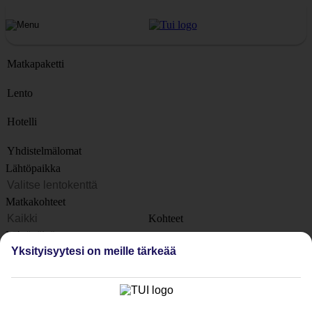
Matkapaketti
Lento
Hotelli
Yhdistelmälomat
Lähtöpaikka
Matkakohteet
Kohteet
Lähtöpäivä
Yksityisyytesi on meille tärkeää
Matkan kesto
1 viikko
Matkustajien lukumäärä