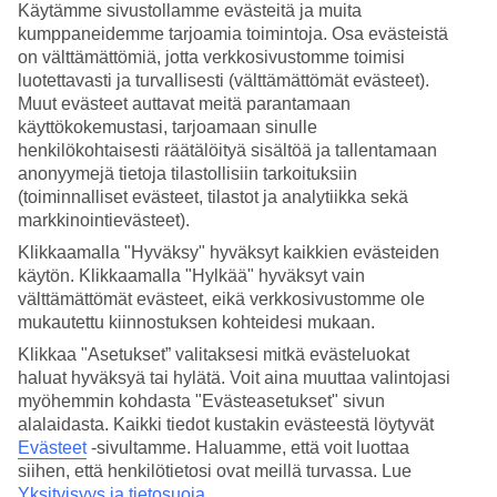
Käytämme sivustollamme evästeitä ja muita
kumppaneidemme tarjoamia toimintoja. Osa evästeistä
Hae
on välttämättömiä, jotta verkkosivustomme toimisi
luotettavasti ja turvallisesti (välttämättömät evästeet).
Muut evästeet auttavat meitä parantamaan
käyttökokemustasi, tarjoamaan sinulle
Olet nyt kohdassa
henkilökohtaisesti räätälöityä sisältöä ja tallentamaan
Etusivu
anonyymejä tietoja tilastollisiin tarkoituksiin
Matkat
(toiminnalliset evästeet, tilastot ja analytiikka sekä
Kap Verde
markkinointievästeet).
Boavista
Sal Rei
Klikkaamalla "Hyväksy" hyväksyt kaikkien evästeiden
All Inclusive
käytön. Klikkaamalla "Hylkää" hyväksyt vain
välttämättömät evästeet, eikä verkkosivustomme ole
All Inclusive Sal Rei
mukautettu kiinnostuksen kohteidesi mukaan.
Klikkaa "Asetukset” valitaksesi mitkä evästeluokat
haluat hyväksyä tai hylätä. Voit aina muuttaa valintojasi
Rauhallisessa
Sal Rein
satamakylässä
Boavistan saarella
voit
yöpyä mukavasti yhdessä
All Inclusive
-hotelleistamme. Loma All
myöhemmin kohdasta "Evästeasetukset" sivun
Inclusive -hotellissa tarkoittaa yksinkertaisesti sitä, että sekä aikuiset
alalaidasta. Kaikki tiedot kustakin evästeestä löytyvät
että lapset voivat nauttia mielin määrin ruuista, juomista, jäätelöstä ja
Evästeet
-sivultamme.
Haluamme, että voit luottaa
herkuista. Varaamalla All Inclusive -loman Sal Reissä, saat nauttia
siihen, että henkilötietosi ovat meillä turvassa. Lue
sekä auringosta ja lämmöstä että huolettomasta vapauden tunteesta,
Yksityisyys ja tietosuoja
.