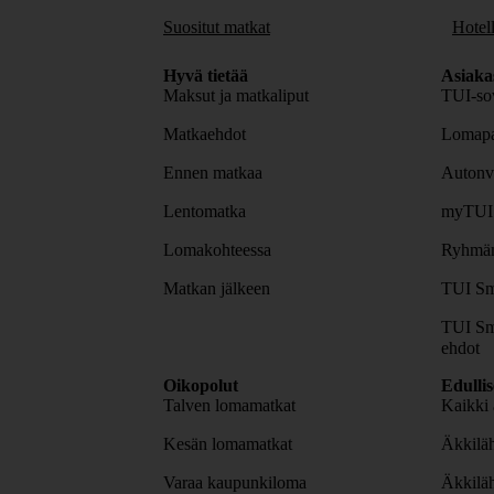
Suositut matkat
Hotell
Hyvä tietää
Asiaka
Maksut ja matkaliput
TUI-sov
Matkaehdot
Lomapa
Ennen matkaa
Autonv
Lentomatka
myTUI
Lomakohteessa
Ryhmäm
Matkan jälkeen
TUI Sm
TUI Sm
ehdot
Oikopolut
Edulli
Talven lomamatkat
Kaikki 
Kesän lomamatkat
Äkkiläh
Varaa kaupunkiloma
Äkkilä