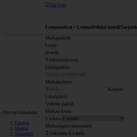
Lomamatkat
Lennot
Pelkkä hotelli
Tarjouk
Matkapaketti
Lento
Hotelli
Yhdistelmälomat
Lähtöpaikka
Matkakohteet
Kohteet
Lähtöpäivä
Matkan kesto
Olet nyt kohdassa
1 viikko
Etusivu
Matkustajien lukumäärä
Matkat
Mauritius