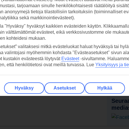
ustasi, tarjoamaan sinulle henkilökohtaisesti räätälöityä sisält
 anonyymejä tietoja tilastollisiin tarkoituksiin (toiminnalliset ev
analytiikka sekä markkinointievästeet).
la "Hyväksy" hyväksyt kaikkien evästeiden käytön. Klikkaamall
ain välttämättömät evästeet, eikä verkkosivustomme ole mukaute
sen kohteidesi mukaan.
etukset” valitaksesi mitkä evästeluokat haluat hyväksyä tai hylät
aa valintojasi myöhemmin kohdasta "Evästeasetukset" sivun ala
ot kustakin evästeestä löytyvät
Evästeet
-sivultamme.
Haluamme, 
 TUI-sovellus nyt!
Vastaa
hen, että henkilötietosi ovat meillä turvassa. Lue
Yksityisyys ja ti
tietoj
Lataa sovellus kätevästi lukemalla
QR-koodi puhelimesi kameralla.
Ti
Hyväksy
Asetukset
Hylkää
Seuraa
media