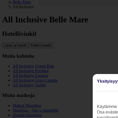
Belle Mare
All Inclusive
All Inclusive Belle Mare
Hotellivinkit
Lento ja hotelli
Pelkkä hotelli
Muita kohteita
All Inclusive Grand Baie
All Inclusive Kreikka
All Inclusive Espanja
All Inclusive Gran Canaria
Yksityisyy
All Inclusive Turkki
Muita matkoja
Matkat Mauritius
Käytämme s
Mauritius - Sää ja lämpötila
Osa evästei
Hotellit Mauritius
turvallises