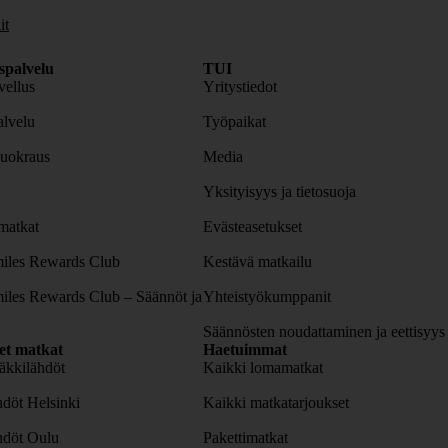
it
spalvelu
TUI
ellus
Yritystiedot
lvelu
Työpaikat
uokraus
Media
Yksityisyys ja tietosuoja
atkat
Evästeasetukset
iles Rewards Club
Kestävä matkailu
iles Rewards Club – Säännöt ja
Yhteistyökumppanit
Säännösten noudattaminen ja eettisyys
set matkat
Haetuimmat
äkkilähdöt
Kaikki lomamatkat
döt Helsinki
Kaikki matkatarjoukset
hdöt Oulu
Pakettimatkat