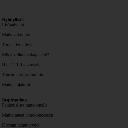
Hyödyllistä
Lisäpalvelut
Matkavakuutus
Turvaa lomallesi
Miksi valita matkapaketti?
Hae TUI.fi -sivustolta
Tutustu tarjousehtoihin
Matkalahjakortti
Inspiraatiota
Pakkauslista rantalomalle
Matkarattaat lentokoneeseen
Kreetan nähtävyydet