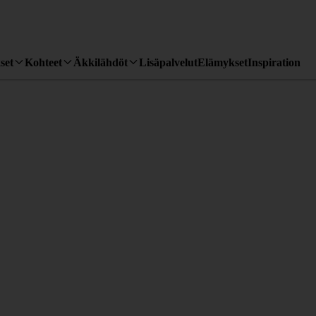
set
Kohteet
Äkkilähdöt
Lisäpalvelut
Elämykset
Inspiration