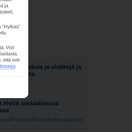
öä ja
ästeet,
a "Hylkää"
ttu
ä. Voit
laidasta.
että voit
nota tarjouksia ja vinkkejä ja
etosuoja
.
a uutuuksista.
laa uutiskirje
 meitä sosiaalisessa
ssa