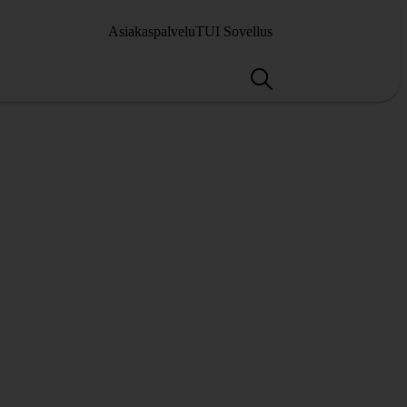
Asiakaspalvelu
TUI Sovellus