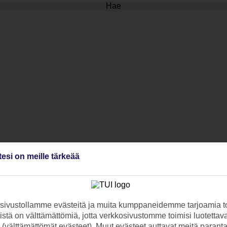
Hae
tesi on meille tärkeää
ivustollamme evästeitä ja muita kumppaneidemme tarjoamia to
stä on välttämättömiä, jotta verkkosivustomme toimisi luotettava
ti (välttämättömät evästeet). Muut evästeet auttavat meitä paran