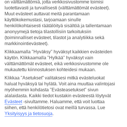
on välttämättömiä, jotta verkkosivustomme toimisi
luotettavasti ja turvallisesti (välttämättömät evästeet).
Hae
Muut evästeet auttavat meitä parantamaan
käyttökokemustasi, tarjoamaan sinulle
henkilökohtaisesti räätälöityä sisältöä ja tallentamaan
anonyymejä tietoja tilastollisiin tarkoituksiin
Olet nyt kohdassa
(toiminnalliset evästeet, tilastot ja analytiikka sekä
markkinointievästeet).
Etusivu
Matkat
Klikkaamalla "Hyväksy" hyväksyt kaikkien evästeiden
Mauritius
käytön. Klikkaamalla "Hylkää" hyväksyt vain
Blue Bay
välttämättömät evästeet, eikä verkkosivustomme ole
All Inclusive
mukautettu kiinnostuksen kohteidesi mukaan.
All Inclusive Blue Bay
Klikkaa "Asetukset” valitaksesi mitkä evästeluokat
haluat hyväksyä tai hylätä. Voit aina muuttaa valintojasi
myöhemmin kohdasta "Evästeasetukset" sivun
All Inclusive + Blue Bay = helppo ja huoleton loma! All
alalaidasta. Kaikki tiedot kustakin evästeestä löytyvät
Inclusivessa matkan hintaan kuuluvat ateriat, juomat ja erilaisia
Evästeet
-sivultamme.
Haluamme, että voit luottaa
aktiviteetteja, joten lomailet ilman huolta ravintolalaskuista. All
Inclusive -hotellissa vietät taatusti rentouttavan loman, jossa voit
siihen, että henkilötietosi ovat meillä turvassa. Lue
keskittyä tärkeimpään eli nauttimaan. Tarkemmat tiedot All
Yksityisyys ja tietosuoja
.
Inclusiveen sisältyvistä palveluista löydät kunkin hotellin kohdalta.
Varaa TUIn
Blue Bay - matkat
ihanaan suosikkikohteeseen.