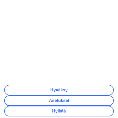
Matkakohteet
Tyhjennä
Valmis
Lähtöpäivä
Ma
Ti
Ke
To
Pe
La
Su
Onko lähtöpäivässäsi joustoa?
Vain valittu lähtöpäivä
+/- 3 päivää
+/- 7 päivää
+/- 14 päivää
Tyhjennä
Valmis
Matkustajien lukumäärä
Huoneiden lukumäärä
Valitse sopivin
Hyväksy
Aikuista
2
Asetukset
Lasta (0–17)
0
Hylkää
Tyhjennä
Valmis