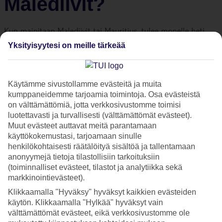
Malediivit?
Kun mainitaan Malediivit tai Mauritius, tulee monelle heti
mieleen palmujen varjostamat rannat sekä taivaansininen
Yksityisyytesi on meille tärkeää
vesi. Tämä myös pitää paikkaansa molempien kohteiden
osalta. Mikä siis erottaa näitä kahta eksoottista saarivaltiota
ja kumpaan niistä sinun kannattaisi matkustaa?
Käytämme sivustollamme evästeitä ja muita
kumppaneidemme tarjoamia toimintoja. Osa evästeistä
on välttämättömiä, jotta verkkosivustomme toimisi
Yksi suuri saari vai monta
luotettavasti ja turvallisesti (välttämättömät evästeet).
Muut evästeet auttavat meitä parantamaan
pientä?
käyttökokemustasi, tarjoamaan sinulle
henkilökohtaisesti räätälöityä sisältöä ja tallentamaan
anonyymejä tietoja tilastollisiin tarkoituksiin
Molemmat maat sijaitsevat Intian valtameressä, mutta niiden
(toiminnalliset evästeet, tilastot ja analytiikka sekä
välissä on noin 3000 kilometriä merta.
Mauritiuksen
valtio
markkinointievästeet).
koostuu useammasta saaresta, joista Mauritiuksen saari on
Klikkaamalla "Hyväksy" hyväksyt kaikkien evästeiden
kuitenkin selvästi kaikkein suurin ja siellä asuu käytännössä
käytön. Klikkaamalla "Hylkää" hyväksyt vain
myös koko maan väestö.
välttämättömät evästeet, eikä verkkosivustomme ole