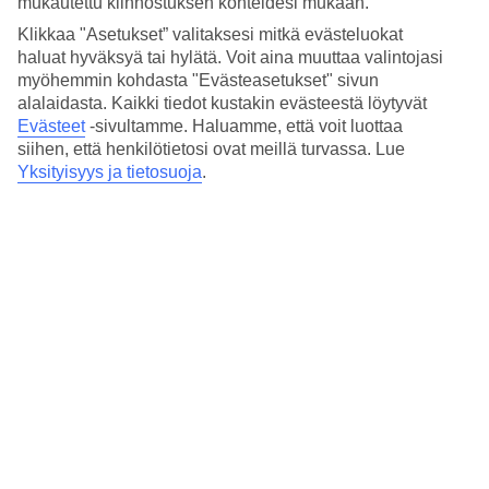
mukautettu kiinnostuksen kohteidesi mukaan.
Klikkaa "Asetukset” valitaksesi mitkä evästeluokat
Malediivit
koostuvat lähes 1200 saaresta. Malediivien saarista
haluat hyväksyä tai hylätä. Voit aina muuttaa valintojasi
asutetuiksi voi lukea juuri ja juuri 200. Lisäksi hotellisaaria
myöhemmin kohdasta "Evästeasetukset" sivun
on suunnilleen 100. Hotellisaaret ovatkin Malediiveille
alalaidasta. Kaikki tiedot kustakin evästeestä löytyvät
ominaisia ja ainutlaatuisia. Voit esimerkiksi asua pienen
Evästeet
-sivultamme.
Haluamme, että voit luottaa
siihen, että henkilötietosi ovat meillä turvassa. Lue
”Robinson Crusoe –saarella”, sen yhdessä ja ainoassa
Yksityisyys ja tietosuoja
.
hotellissa, keskellä atollien muodostamaan helminauhaa.
Usein hotellisaari on sen verran pieni, että sen ehtii kävellä
ympäri vartissa. Koska saarilla on harvoin mitään paikallista
kylää, on hotellin huolellinen valinta Malediiveilla erityisen
tärkeää.