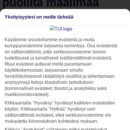
puolilta maailmaa
Yksityisyytesi on meille tärkeää
Pääsiäinen on yksi vuoden suurimmista juhlapyhistä, jota
juhlistetaan erilaisilla perinteillä eri maissa. Tutustu
pääsiäisen juhlaperinteisiin viidessä maassa.
Käytämme sivustollamme evästeitä ja muita
kumppaneidemme tarjoamia toimintoja. Osa evästeistä
Pääsiäinen Kreikassa
on välttämättömiä, jotta verkkosivustomme toimisi
luotettavasti ja turvallisesti (välttämättömät evästeet).
Muut evästeet auttavat meitä parantamaan
Pääsiäinen on kreikkalaisortodoksisen
Kreikan
suurin juhla,
käyttökokemustasi, tarjoamaan sinulle
jota vietetään juliaanisen kalenterin mukaan Suomessa
henkilökohtaisesti räätälöityä sisältöä ja tallentamaan
anonyymejä tietoja tilastollisiin tarkoituksiin
noudatettavaa gregoriaanista kalenteria myöhemmin.
(toiminnalliset evästeet, tilastot ja analytiikka sekä
Pääsiäistä juhlistetaan jo hyvissä ajoin etukäteen
markkinointievästeet).
järjestämällä paljon erilaisia konsertteja ja muuta ohjelmaa.
Klikkaamalla "Hyväksy" hyväksyt kaikkien evästeiden
Pienet musiikkitavernatkin täyttyvät juhlijoista jo pääsiäistä
käytön. Klikkaamalla "Hylkää" hyväksyt vain
edeltävällä viikolla, kun opiskelijat palaavat kotikonnuilleen
välttämättömät evästeet, eikä verkkosivustomme ole
mukautettu kiinnostuksen kohteidesi mukaan.
lomailemaan ja muutkin ovat saattaneet ottaa
Klikkaa "Asetukset” valitaksesi mitkä evästeluokat