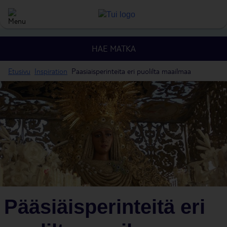
HAE MATKA
Etusivu
Inspiration
Paasiaisperinteita eri puolilta maailmaa
Pääsiäisperinteitä eri