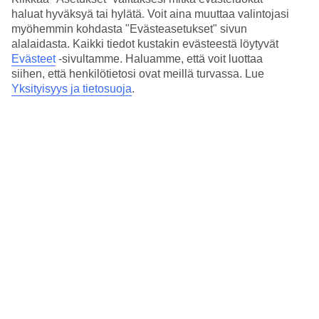
pääsiäislomaa.
haluat hyväksyä tai hylätä. Voit aina muuttaa valintojasi
myöhemmin kohdasta "Evästeasetukset" sivun
Tavernojen ruokalistoille ilmaantuu pääsiäiseen ja
alalaidasta. Kaikki tiedot kustakin evästeestä löytyvät
nimenomaan paastonaikaan liittyviä herkkuja, joita ei
Evästeet
-sivultamme.
Haluamme, että voit luottaa
siihen, että henkilötietosi ovat meillä turvassa. Lue
muulloin välttämättä saa. Kalat ja muut merenelävät, kuten
Yksityisyys ja tietosuoja
.
mustekalat ja katkaravut, ovat yleistä paastonajan ruokaa,
samoin erilaiset vihannekset, joita onkin keväällä runsaasti
saatavilla. Pääsiäispäivänä paastoaminen loppuu ja grillataan
lammasta.
Perinteinen paastonajan päätösruoka on majiritsa, lampaan
sisäelinkeitto. Asiaan kuuluvat myös punaisiksi maalatut
munat, joita kopautetaan toisiaan vasten. Sille, jonka muna
säilyy ehjänä, on luvassa onnea seuraavalle vuodelle.
Pääsiäinen Italiassa
Italian
Firenzessä
pääsiäistä juhlistetaan
Scoppio del