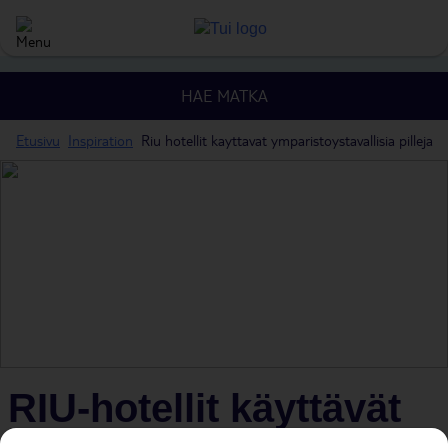
HAE MATKA
Etusivu
Inspiration
Riu hotellit kayttavat ymparistoystavallisia pilleja
RIU-hotellit käyttävät