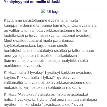
ympäristöystävällisiä
Yksityisyytesi on meille tärkeää
pillejä
Käytämme sivustollamme evästeitä ja muita
kumppaneidemme tarjoamia toimintoja. Osa evästeistä
Kesäkuun 2018 alusta RIU Hotels & Resorts -ketjun
on välttämättömiä, jotta verkkosivustomme toimisi
Espanjan ja Portugalin hotelleissa on käytetty
luotettavasti ja turvallisesti (välttämättömät evästeet).
kompostoituvia juomapillejä. Kap Verdellä kompostoituvat
Muut evästeet auttavat meitä parantamaan
pillit otettiin käyttöön kuukautta myöhemmin. Vuonna 2019
käyttökokemustasi, tarjoamaan sinulle
henkilökohtaisesti räätälöityä sisältöä ja tallentamaan
RIU haluaa aloittaa saman käytännön myös hotelleissaan
anonyymejä tietoja tilastollisiin tarkoituksiin
Meksikossa ja Karibialla.
(toiminnalliset evästeet, tilastot ja analytiikka sekä
markkinointievästeet).
Hotelliketjun hankintaosaston ja tavarantoimittaja Emicelan
Klikkaamalla "Hyväksy" hyväksyt kaikkien evästeiden
käytön. Klikkaamalla "Hylkää" hyväksyt vain
yhteistyössä tekemä aloite merkitsee, että muovituotteet
välttämättömät evästeet, eikä verkkosivustomme ole
korvataan kestävämmällä vaihtoehdolla. Muutoksella
mukautettu kiinnostuksen kohteidesi mukaan.
vähennetään hiilidioksidipäästöjä, jätteen määrää ja
Klikkaa "Asetukset” valitaksesi mitkä evästeluokat
suojellaan siten ympäristöä.
haluat hyväksyä tai hylätä. Voit aina muuttaa valintojasi
myöhemmin kohdasta "Evästeasetukset" sivun