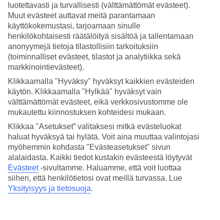
luotettavasti ja turvallisesti (välttämättömät evästeet).
muut käytännön asiat hoituvat useimmiten hotellin kautta
Muut evästeet auttavat meitä parantamaan
tai paikan päällä kentällä.
käyttökokemustasi, tarjoamaan sinulle
henkilökohtaisesti räätälöityä sisältöä ja tallentamaan
anonyymejä tietoja tilastollisiin tarkoituksiin
Uutuus
!
Varaa green fee ja lähtöajat etukäteen. Tutustu
(toiminnalliset evästeet, tilastot ja analytiikka sekä
tästä.
markkinointievästeet).
Klikkaamalla "Hyväksy" hyväksyt kaikkien evästeiden
Kolme golflomalle hyvin
käytön. Klikkaamalla "Hylkää" hyväksyt vain
välttämättömät evästeet, eikä verkkosivustomme ole
sopivaa hotellia
mukautettu kiinnostuksen kohteidesi mukaan.
Klikkaa "Asetukset” valitaksesi mitkä evästeluokat
Olemme listanneet tähän kolme golflomalle mainiosti
haluat hyväksyä tai hylätä. Voit aina muuttaa valintojasi
myöhemmin kohdasta "Evästeasetukset" sivun
sopivaa suosikkihotelliamme. Kaikki esittelemämme hotellit
alalaidasta. Kaikki tiedot kustakin evästeestä löytyvät
sijaitsevat lähellä saaren parhaita golfkenttiä, niissä on upeat
Evästeet
-sivultamme.
Haluamme, että voit luottaa
allasalueet ja maukasta ruokaa, joten voit kentällä vietetyn
siihen, että henkilötietosi ovat meillä turvassa. Lue
Yksityisyys ja tietosuoja
.
päivän jälkeen pulahtaa altaaseen ja astella herkkujen äärelle
illalliselle. Lue alta lisää kolmesta suosikistamme.