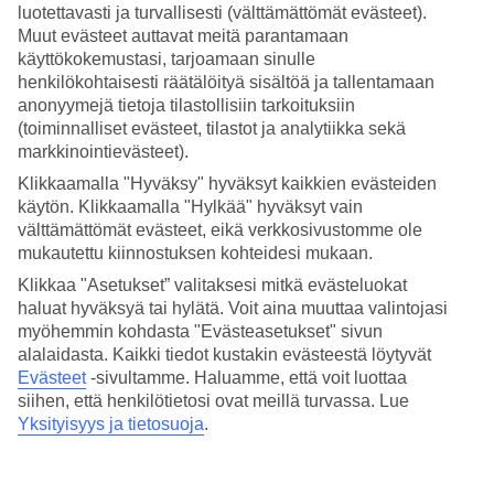
luotettavasti ja turvallisesti (välttämättömät evästeet).
Muut evästeet auttavat meitä parantamaan
Teksti:
Katriina
käyttökokemustasi, tarjoamaan sinulle
henkilökohtaisesti räätälöityä sisältöä ja tallentamaan
Päivitetty: 15.6.2026
anonyymejä tietoja tilastollisiin tarkoituksiin
(toiminnalliset evästeet, tilastot ja analytiikka sekä
Samarian rotkon vaellus
markkinointievästeet).
Klikkaamalla "Hyväksy" hyväksyt kaikkien evästeiden
Kreetan
saarella
Kreikassa
sijaitsevan Samarian rotkon 16
käytön. Klikkaamalla "Hylkää" hyväksyt vain
välttämättömät evästeet, eikä verkkosivustomme ole
kilometrin pituinen vaellus alkaa 1230 metriä merenpinnan
mukautettu kiinnostuksen kohteidesi mukaan.
yläpuolella sijaitsevalta Omolosin tasangolta ja päättyy
Klikkaa "Asetukset” valitaksesi mitkä evästeluokat
meren rannalla sijaitsevaan Agia Roumelin kylään.
haluat hyväksyä tai hylätä. Voit aina muuttaa valintojasi
Normaalilla kävelyvauhdilla vaellus kestää kuudesta
myöhemmin kohdasta "Evästeasetukset" sivun
seitsemään tuntiin mukaan lukien pari eväs- ja lepotaukoa
alalaidasta. Kaikki tiedot kustakin evästeestä löytyvät
Evästeet
-sivultamme.
Haluamme, että voit luottaa
matkan varrella. Vaellus kulkee suuremmaksi osaksi kivistä
siihen, että henkilötietosi ovat meillä turvassa. Lue
polkua pitkin. Vaellusreittiin sisältyy useita joen ylityksiä joko
Yksityisyys ja tietosuoja
.
kapeaa puista siltaa pitkin tai astumalla jokeen asetetuille
kiville. Samarian rotkon vaellusreittiä ei ole luokiteltu