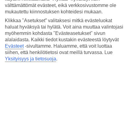
välttämättömät evästeet, eikä verkkosivustomme ole
hotelleja, joissa kaikki ruuat, juomat ja jäätelöt kuuluvat
mukautettu kiinnostuksen kohteidesi mukaan.
matkan hintaan. Viikko täyden palvelun lomaa hyvässä
Klikkaa "Asetukset” valitaksesi mitkä evästeluokat
hotellissa Bulgariassa saattaakin tulla usein edullisemmaksi
haluat hyväksyä tai hylätä. Voit aina muuttaa valintojasi
kuin pelkät lennot ja vaatimattomampi majoitus Euroopan
myöhemmin kohdasta "Evästeasetukset" sivun
muissa rantalomakohteissa.
alalaidasta. Kaikki tiedot kustakin evästeestä löytyvät
Evästeet
-sivultamme.
Haluamme, että voit luottaa
siihen, että henkilötietosi ovat meillä turvassa. Lue
Yksityisyys ja tietosuoja
.
2. Rahalle vastinetta
Tuoreen Eurostatin tilaston (6/2018) mukaan Bulgaria on
Euroopan toiseksi edullisin maa heti Makedonian jälkeen.
Esimerkiksi hotelli- ja ravintolapalvelut ovat siellä EU-maiden
halvimpia, kuten myös elintarvikkeet ja juomat.
3. Paljon nähtävää ja koettavaa