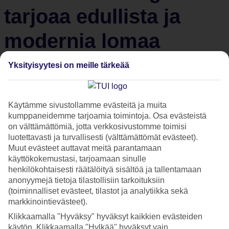
tarjoaa edullista ja
modernia lomaa
Yksityisyytesi on meille tärkeää
Mustanmeren rannalla sijaitseva Bulgaria on viime vuosina
melkein kuin salaa uudistunut ja kehittynyt vaativankin
lomailijan tarpeet täyttäväksi suosikkikohteeksi. Bulgarian
Käytämme sivustollamme evästeitä ja muita
modernit hotellit upeine allasalueineen saavatkin monet
kumppaneidemme tarjoamia toimintoja. Osa evästeistä
vanhat Bulgarian-kävijät hieraisemaan silmiään: ”Vau, onko
on välttämättömiä, jotta verkkosivustomme toimisi
tämä Bulgaria?”
luotettavasti ja turvallisesti (välttämättömät evästeet).
Muut evästeet auttavat meitä parantamaan
käyttökokemustasi, tarjoamaan sinulle
1. Edullista lomailua
henkilökohtaisesti räätälöityä sisältöä ja tallentamaan
anonyymejä tietoja tilastollisiin tarkoituksiin
(toiminnalliset evästeet, tilastot ja analytiikka sekä
Bulgaria
kuuluu Euroopan lomamaista edullisimpiin, sillä niin
markkinointievästeet).
syöminen, ostosten tekeminen kuin majoittuminenkin on
Klikkaamalla "Hyväksy" hyväksyt kaikkien evästeiden
siellä halpaa. Bulgariassa on tarjolla runsaasti
All Inclusive
-
käytön. Klikkaamalla "Hylkää" hyväksyt vain