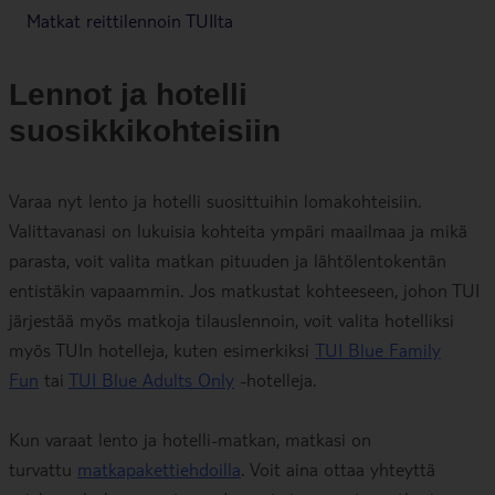
Matkat reittilennoin TUIlta
Lennot ja hotelli
suosikkikohteisiin
Varaa nyt lento ja hotelli suosittuihin lomakohteisiin.
Valittavanasi on lukuisia kohteita ympäri maailmaa ja mikä
parasta, voit valita matkan pituuden ja lähtölentokentän
entistäkin vapaammin. Jos matkustat kohteeseen, johon TUI
järjestää myös matkoja tilauslennoin, voit valita hotelliksi
myös TUIn hotelleja, kuten esimerkiksi
TUI Blue Family
Fun
tai
TUI Blue Adults Only
-hotelleja.
Kun varaat lento ja hotelli-matkan, matkasi on
turvattu
matkapakettiehdoilla
. Voit aina ottaa yhteyttä