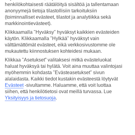
henkilökohtaisesti räätälöityä sisältöä ja tallentamaan
Romanttinen
Pariisi
, keisarillinen
Wien
, tunnelmallinen
Praha
, trendikäs
anonyymejä tietoja tilastollisiin tarkoituksiin
Lontoo
vai aurinkoinen
Barcelona
? Ota irtiotto arjesta ja varaa lennot
(toiminnalliset evästeet, tilastot ja analytiikka sekä
ja hotelli
kaupunkilomalle
upeisiin
Euroopan matkakohteisiin
!
markkinointievästeet).
Klikkaamalla "Hyväksy" hyväksyt kaikkien evästeiden
käytön. Klikkaamalla "Hylkää" hyväksyt vain
välttämättömät evästeet, eikä verkkosivustomme ole
mukautettu kiinnostuksen kohteidesi mukaan.
Klikkaa "Asetukset” valitaksesi mitkä evästeluokat
haluat hyväksyä tai hylätä. Voit aina muuttaa valintojasi
myöhemmin kohdasta "Evästeasetukset" sivun
alalaidasta. Kaikki tiedot kustakin evästeestä löytyvät
Evästeet
-sivultamme.
Haluamme, että voit luottaa
siihen, että henkilötietosi ovat meillä turvassa. Lue
Yksityisyys ja tietosuoja
.
Prahan lennot ja hotelli
Varaa lennot ja hotelli Prahaan, joka sokkeloisine kujineen,
värikkäine keskiaikaisine rakennuksineen, romanttisine siltoineen