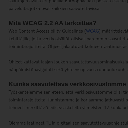
sääntöjen avulla eri puolilla Eurooppaa laki poistaa esteitä
palveluita, jotka ovat kaikkien saavutettavissa.
Mitä WCAG 2.2 AA tarkoittaa?
Web Content Accessibility Guidelines (
WCAG
) määrittelevät
kehittäjille, jotta verkkosisällöt olisivat paremmin saavutetta
toimintarajoitteita. Ohjeet jakautuvat kolmeen vaatimustas
Ohjeet kattavat laajan joukon saavutettavuusominaisuuksia, 
näppäimistönavigointi sekä yhteensopivuus ruudunlukuohj
Kuinka saavutettava verkkosivustomme o
Työskentelemme sen eteen, että verkkosivustomme olisi täysi
toimintarajoitteita. Tunnistamme ja korjaamme jatkuvasti pu
tehneet merkittäviä edistysaskeleita viimeisten 12 kuukaud
Olemme laatineet TUIn digitaalisen saavutettavuusohjeistuk