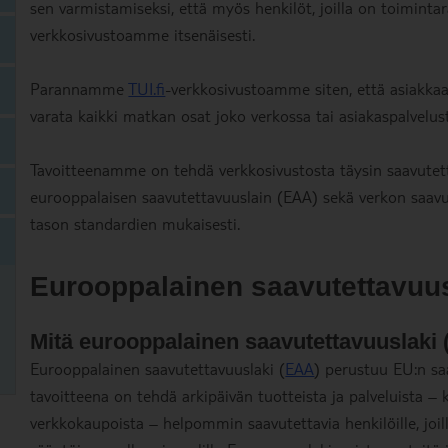
sen varmistamiseksi, että myös henkilöt, joilla on toimintar
verkkosivustoamme itsenäisesti.
Parannamme
TUI.fi
-verkkosivustoamme siten, että asiakkaat,
varata kaikki matkan osat joko verkossa tai asiakaspalvel
Tavoitteenamme on tehdä verkkosivustosta täysin saavutet
eurooppalaisen saavutettavuuslain (EAA) sekä verkon saa
tason standardien mukaisesti.
Eurooppalainen saavutettavuu
Mitä eurooppalainen saavutettavuuslaki 
Eurooppalainen saavutettavuuslaki (
EAA
) perustuu EU:n saa
tavoitteena on tehdä arkipäivän tuotteista ja palveluista – k
verkkokaupoista – helpommin saavutettavia henkilöille, joill