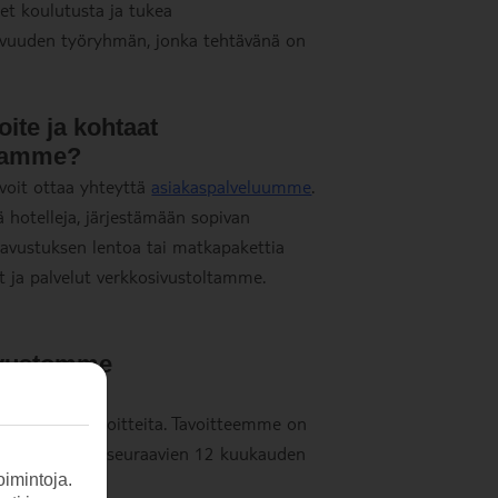
et koulutusta ja tukea
avuuden työryhmän, jonka tehtävänä on
oite ja kohtaat
llamme?
voit ottaa yhteyttä
asiakaspalveluumme
.
hotelleja, järjestämään sopivan
äavustuksen lentoa tai matkapakettia
t ja palvelut verkkosivustoltamme.
ivustomme
tteita ja rajoitteita. Tavoitteemme on
parantamisessa seuraavien 12 kuukauden
imintoja.