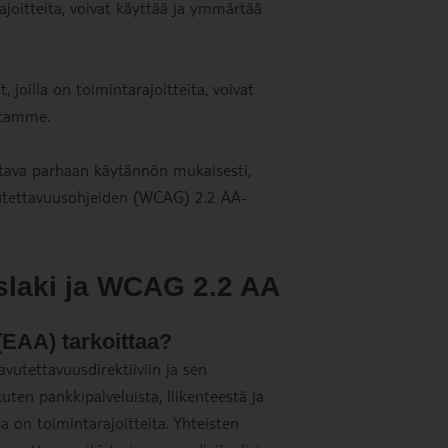
ajoitteita, voivat käyttää ja ymmärtää
 joilla on toimintarajoitteita, voivat
ustamme.
tava parhaan käytännön mukaisesti,
vutettavuusohjeiden (WCAG) 2.2 AA-
slaki ja WCAG 2.2 AA
(EAA) tarkoittaa?
vutettavuusdirektiiviin ja sen
uten pankkipalveluista, liikenteestä ja
a on toimintarajoitteita. Yhteisten