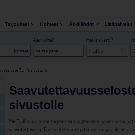
i
Tarjoukset
Kohteet
Äkkilähdöt
Lisäpalvelut
Ajankohta?
Matkan kesto?
Ma
Kohteet
1 viikko
usseloste TUI.fi-sivustolle
Saavutettavuusseloste
sivustolle
Me TUIllä pyrimme tarjoamaan digitaalisia kokemuksia, jo
saavutettavissa. Työskentelemme jatkuvasti digitaalisen 