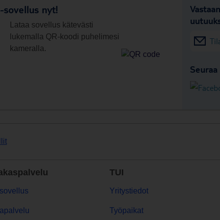
sovellus nyt!
Vastaan
uutuuks
Lataa sovellus kätevästi
lukemalla QR-koodi puhelimesi
Til
kameralla.
Seuraa 
lit
akaspalvelu
TUI
sovellus
Yritystiedot
apalvelu
Työpaikat