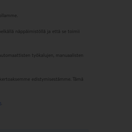
tollamme.
lkällä näppäimistöllä ja että se toimii
automaattisten työkalujen, manuaalisten
ti kertoaksemme edistymisestämme. Tämä
e
.