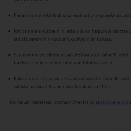
Parannamme tekstikokoa ja värikontrasteja verkkosivus
Kehitämme sivustoa niin, että sitä on helpompi käyttää pe
entistä paremmin ruudunlukuohjelmien kanssa.
Seuraamme sovelluksen saavutettavuutta säännöllisesti 
tarkistusten ja ulkopuolisten auditointien avulla.
Päivitämme tätä saavutettavuusselostetta säännöllises
seloste on päivitetty viimeksi kesäkuussa 2025.
Jos haluat lisätietoja, otathan yhteyttä
asiakaspalveluumm