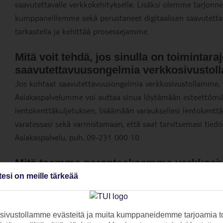
saavutettavalle verkkokehitykselle. Lisäksi olemme tarjonne
kumppaneillemme sekä perustaneet digitaalisen saavutett
tarkastella ja kehittää prosessejamme.
Mitä voit tehdä, jos sinulla on toimintaraj
saavutettavuusongelmia verkkosivusto
Jos kohtaat saavutettavuusongelmia verkkosivustollamme, 
Asiakaspalvelumme voi auttaa sinua löytämään esteettömiä 
lentokenttäkuljetuksen, lisäämään varauksellesi lentokentt
varatessasi sekä varmistamaan, että saat tarvitsemasi tiedo
Asiakaspalvelu, puh. 09-231 000 10
Mitä teemme parantaaksemme verkkos
saavutettavuutta?
tesi on meille tärkeää
Tunnistamme ja korjaamme jatkuvasti verkkosivustomme puu
saavuttaa merkittäviä edistysaskeleita saavutettavuuden 
ivustollamme evästeitä ja muita kumppaneidemme tarjoamia to
aikana.