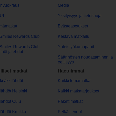
onvuokraus
Media
UI
Yksityisyys ja tietosuoja
mämatkat
Evästeasetukset
Smiles Rewards Club
Kestävä matkailu
Smiles Rewards Club –
Yhteistyökumppanit
nöt ja ehdot
Säännösten noudattaminen ja
eettisyys
lliset matkat
Haetuimmat
ki äkkilähdöt
Kaikki lomamatkat
lähdöt Helsinki
Kaikki matkatarjoukset
lähdöt Oulu
Pakettimatkat
lähdöt Kreikka
Pelkät lennot