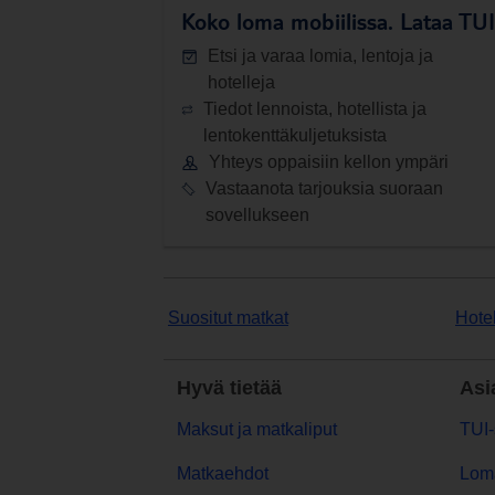
Koko loma mobiilissa.
Lataa TUI-
Etsi ja varaa lomia, lentoja ja
hotelleja
Tiedot lennoista, hotellista ja
lentokenttäkuljetuksista
Yhteys oppaisiin kellon ympäri
Vastaanota tarjouksia suoraan
sovellukseen
Suositut matkat
Hotel
Hyvä tietää
Asi
Maksut ja matkaliput
TUI-
Matkaehdot
Lom