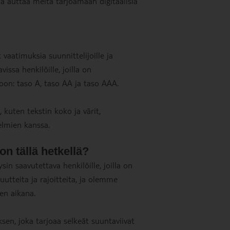
 ja auttaa meitä tarjoamaan digitaalisia
 vaatimuksia suunnittelijoille ja
vissa henkilöille, joilla on
oon: taso A, taso AA ja taso AAA.
kuten tekstin koko ja värit,
elmien kanssa.
n tällä hetkellä?
n saavutettava henkilöille, joilla on
utteita ja rajoitteita, ja olemme
en aikana.
sen, joka tarjoaa selkeät suuntaviivat