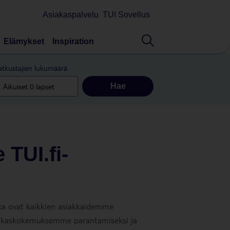
Asiakaspalvelu
TUI Sovellus
Elämykset
Inspiration
tkustajien lukumäärä
Hae
 TUI.fi-
tka ovat kaikkien asiakkaidemme
asiakaskokemuksemme parantamiseksi ja