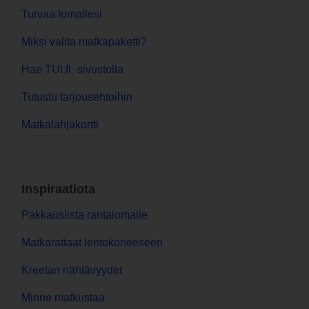
Turvaa lomallesi
Miksi valita matkapaketti?
Hae TUI.fi -sivustolta
Tutustu tarjousehtoihin
Matkalahjakortti
Inspiraatiota
Pakkauslista rantalomalle
Matkarattaat lentokoneeseen
Kreetan nähtävyydet
Minne matkustaa