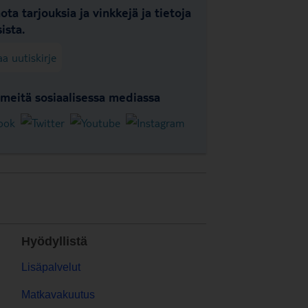
ota tarjouksia ja vinkkejä ja tietoja
ista.
aa uutiskirje
meitä sosiaalisessa mediassa
Hyödyllistä
Lisäpalvelut
Matkavakuutus