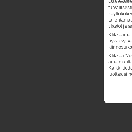
Osa evästei
turvallises
käyttökokem
tallentamaan
tilastot ja 
Klikkaamal
hyväksyt v
kiinnostuk
Klikkaa "As
aina muutt
Kaikki tied
luottaa sii