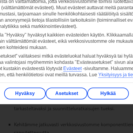
stä on välttämättömiä, jotta verkkosivustomme toimisi luotettava
ti (välttämättömät evästeet). Muut evästeet auttavat meitä paran
Työstämme parhaillaan seuraavia asioita:
ustasi, tarjoamaan sinulle henkilökohtaisesti räätälöityä sisält
 anonyymejä tietoja tilastollisiin tarkoituksiin (toiminnalliset ev
analytiikka sekä markkinointievästeet).
Jatkamme tiimiemme kouluttamista saavutettavuuden ed
la "Hyväksy" hyväksyt kaikkien evästeiden käytön. Klikkaamall
ain välttämättömät evästeet, eikä verkkosivustomme ole mukaute
Digitaalisen saavutettavuuden työryhmämme viimeistele
sen kohteidesi mukaan.
tarvittavat parannukset.
etukset” valitaksesi mitkä evästeluokat haluat hyväksyä tai hylät
aa valintojasi myöhemmin kohdasta "Evästeasetukset" sivun ala
Parannamme saavutettavuutta aina, kun verkkosivustoja
ot kustakin evästeestä löytyvät
Evästeet
-sivultamme.
Haluamme, 
hen, että henkilötietosi ovat meillä turvassa. Lue
Yksityisyys ja ti
uudet verkkosivujen tuotteet tarjoavat saavutettavia digit
Keräämme käyttäjäpalautetta verkkotyökalujemme kautt
Hyväksy
Asetukset
Hylkää
saavutettavuuteen liittyvän palautteen ja toimitamme 
tarkasteltavaksi ja suunnitteluratkaisujen tueksi.
Kehitämme jatkuvasti verkkosivustomme komponenttien
saavutettavuutta.