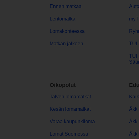
Ennen matkaa
Aut
Lentomatka
myT
Lomakohteessa
Ryh
Matkan jälkeen
TUI 
TUI 
Sään
Oikopolut
Edu
Talven lomamatkat
Kaik
Kesän lomamatkat
Äkki
Varaa kaupunkiloma
Äkki
Lomat Suomessa
Äkki