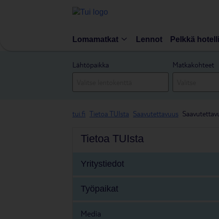
Lomamatkat
Lennot
Pelkkä hotell
Lähtöpaikka
Matkakohteet
tui.fi
Tietoa TUIsta
Saavutettavuus
Saavutettavu
Tietoa TUIsta
Yritystiedot
Työpaikat
Media