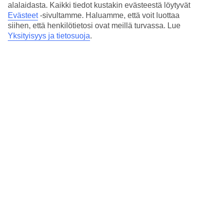
alalaidasta. Kaikki tiedot kustakin evästeestä löytyvät
Evästeet
-sivultamme.
Haluamme, että voit luottaa
siihen, että henkilötietosi ovat meillä turvassa. Lue
Yksityisyys ja tietosuoja
.
The Barefoot Eco Resort -hotellin ranta on upea.
Viisi suosikkihotelliamme
Malediiveilla
Kun matkustusajankohta on päätetty ja matkaseurue on
koossa, niin on aika alkaa etsiä lomalle parhaiten sopivaa
hotellia. Olemme listanneet tähän muutamia suosikkejamme,
joiden joukosta voi hyvinkin löytyä sopiva hotelli sinulle ja
matkaseurueellesi.