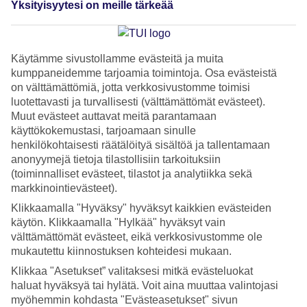
Yksityisyytesi on meille tärkeää
asteeseen vuodenajasta riippumatta. Yölämpötila pysyttelee
noin 26 asteen tuntumassa ja merivesikin on noin 28
asteista ympäri vuoden. Tammi-huhtikuu on vähäsateisin
Käytämme sivustollamme evästeitä ja muita
kausi ja se onkin suosituin aika matkustaa Malediiveille. Lue
kumppaneidemme tarjoamia toimintoja. Osa evästeistä
on välttämättömiä, jotta verkkosivustomme toimisi
lisää
Malediivien säästä
.
luotettavasti ja turvallisesti (välttämättömät evästeet).
Muut evästeet auttavat meitä parantamaan
Kesäkaudella toukokuusta elokuuhun saattaa tulla
käyttökokemustasi, tarjoamaan sinulle
rankkojakin sadekuuroja, mutta ne ovat usein lyhytkestoisia.
henkilökohtaisesti räätälöityä sisältöä ja tallentamaan
anonyymejä tietoja tilastollisiin tarkoituksiin
Varsinainen sadekausi on syyskuusta joulukuulle, mutta
(toiminnalliset evästeet, tilastot ja analytiikka sekä
mikäli pieni kastuminen ei haittaa, niin tänäkin aikana on
markkinointievästeet).
mahdollista nauttia auringonsäteistä sadekuurojen lomassa.
Klikkaamalla "Hyväksy" hyväksyt kaikkien evästeiden
käytön. Klikkaamalla "Hylkää" hyväksyt vain
välttämättömät evästeet, eikä verkkosivustomme ole
mukautettu kiinnostuksen kohteidesi mukaan.
Klikkaa "Asetukset” valitaksesi mitkä evästeluokat
haluat hyväksyä tai hylätä. Voit aina muuttaa valintojasi
myöhemmin kohdasta "Evästeasetukset" sivun