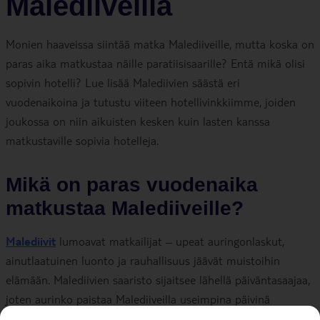
Malediiveilla
Monien haaveissa siintää matka Malediiveille, mutta koska on
paras aika matkustaa näille paratiisisaarille? Entä mikä olisi
sopivin hotelli? Lue lisää Malediivien säästä eri
vuodenaikoina ja tutustu viiteen hotellivinkkiimme, joiden
joukossa on niin aikuisten kesken kuin lasten kanssa
matkustaville sopivia hotelleja.
Mikä on paras vuodenaika
matkustaa Malediiveille?
Malediivit
lumoavat matkailijat – upeat auringonlaskut,
ainutlaatuinen luonto ja rauhallisuus jäävät muistoihin
elämään. Malediivien saaristo sijaitsee lähellä päiväntasaajaa,
joten aurinko paistaa Malediiveilla useimpina päivinä
vuodesta. Lämpötila vaihtelee vähän ja kipuaa noin 30