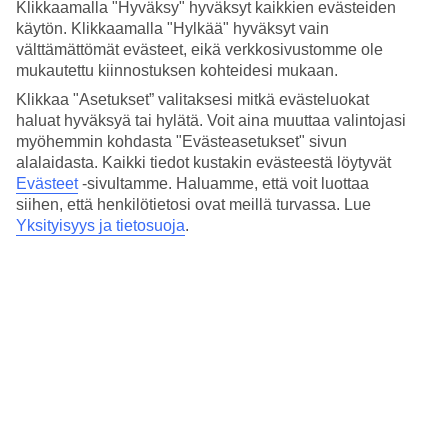
MOTTO
Everything that happens, happens for a reason.
Klikkaamalla "Hyväksy" hyväksyt kaikkien evästeiden
TYÖSTÄ
Olen työskennellyt oppaana vuodesta 2011, jolloin
käytön. Klikkaamalla "Hylkää" hyväksyt vain
välttämättömät evästeet, eikä verkkosivustomme ole
ensimmäiseksi kohteeksi valikoitui Kreeta. Ensimmäisen
mukautettu kiinnostuksen kohteidesi mukaan.
opaskauden jälkeen kesät on tullut vietettyä Välimeren saarilla
(Kreeta, Sisilia, Rodos, Mallorca ja Korfu) ja talvet Gran Canarian
Klikkaa "Asetukset” valitaksesi mitkä evästeluokat
haluat hyväksyä tai hylätä. Voit aina muuttaa valintojasi
Puerto Ricossa. Syksyllä 2014 talvikohde vaihtui Kap Verdeen,
myöhemmin kohdasta "Evästeasetukset" sivun
joka vei kirjaimellisesti sydämen. Nykyisin asun Salin saarella
alalaidasta. Kaikki tiedot kustakin evästeestä löytyvät
vakituisesti eläen tavallista kapverdeläistä arkea puolisoni ja
Evästeet
-sivultamme.
Haluamme, että voit luottaa
koirani kanssa.
siihen, että henkilötietosi ovat meillä turvassa. Lue
Yksityisyys ja tietosuoja
.
TUIn Kap Verden tiimin arkea
- Toimin tiiminvetäjänä TUIn kansainväliselle
lentokenttätiimille, johon kuuluu kohdeoppaitamme yli 10
eri Euroopan maasta, ja jotka palvelevat vieraitamme jopa 15
eri kielellä. Suurin osa työpäivästäni