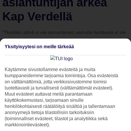
asiantuntijan arkea
Kap Verdellä
"Yksikään päivä ei ole samanlainen; aamulla herätessä ei ole
aavistusta siitä, mitä päivä tuo tullessaan. Tässä työssä tapaa
Yksityisyytesi on meille tärkeää
satoja ellei tuhansia ihmisiä eri maista ja eri kulttuureista,
joten päivän aikana voi sattua mitä tahansa." Lue Kap
Verdellä työskentelevän Jannin haastattelu.
Käytämme sivustollamme evästeitä ja muita
kumppaneidemme tarjoamia toimintoja. Osa evästeistä
on välttämättömiä, jotta verkkosivustomme toimisi
TUIn Kap Verden asiantuntija
luotettavasti ja turvallisesti (välttämättömät evästeet).
Muut evästeet auttavat meitä parantamaan
käyttökokemustasi, tarjoamaan sinulle
henkilökohtaisesti räätälöityä sisältöä ja tallentamaan
KUKA
Janni
anonyymejä tietoja tilastollisiin tarkoituksiin
MITÄ
TUIn Airport Team Leader
(toiminnalliset evästeet, tilastot ja analytiikka sekä
markkinointievästeet).
MISSÄ
Sal, Kap Verde