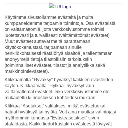
ulkomailla tapahtuu suomalaisen virkamiehen tai
merimieskirkon papin toimesta, tarvitaan paikalle vähintään
Käytämme sivustollamme evästeitä ja muita
kaksi todistajaa, kuten Suomessakin. Mikäli vihkimisen
kumppaneidemme tarjoamia toimintoja. Osa evästeistä
on välttämättömiä, jotta verkkosivustomme toimisi
ulkomailla toimittaa kohdemaan virkamies, sovelletaan
luotettavasti ja turvallisesti (välttämättömät evästeet).
kyseisen maan lainsäädäntöä.
Muut evästeet auttavat meitä parantamaan
käyttökokemustasi, tarjoamaan sinulle
henkilökohtaisesti räätälöityä sisältöä ja tallentamaan
anonyymejä tietoja tilastollisiin tarkoituksiin
1. Naimisiin Thaimaassa
(toiminnalliset evästeet, tilastot ja analytiikka sekä
markkinointievästeet).
Klikkaamalla "Hyväksy" hyväksyt kaikkien evästeiden
Rakastatko taianomaisia auringonlaskuja, huojuvia palmuja ja
käytön. Klikkaamalla "Hylkää" hyväksyt vain
turkooseja laguuneja? Jos haaveilet romanttisista häistä
välttämättömät evästeet, eikä verkkosivustomme ole
meren rannalla, on
Thaimaa
sinulle täydellinen valinta. Yhä
mukautettu kiinnostuksen kohteidesi mukaan.
useampi haluaa mennä naimisiin Thaimaassa, koska siellä
Klikkaa "Asetukset” valitaksesi mitkä evästeluokat
voit yhdistää häät ja häämatkan, olethan jo valmiiksi
haluat hyväksyä tai hylätä. Voit aina muuttaa valintojasi
myöhemmin kohdasta "Evästeasetukset" sivun
paratiisisaarella. Suosittuja lomakohteita Thaimaassa
alalaidasta. Kaikki tiedot kustakin evästeestä löytyvät
hääparien keskuudessa ovat
Phuket
,
Krabi
,
Koh Samet
, ja