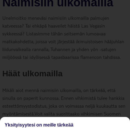
Naimisiin ulkomailla
Unelmoitko meneväsi naimisiin ulkomailla palmujen
katveessa? Tai ehkäpä haaveilet häistä Las Vegasin
sykkeessä? Listasimme tähän seitsemän lumoavaa
matkakohdetta, joissa voit järjestää ikimuistoisen hääjuhlan
liidunvalkealla rannalla, Tuhannen ja yhden yön -satujen
miljöössä tai idyllisessä tapasbaarissa flamencon tahdissa.
Häät ulkomailla
Mikäli aiot mennä naimisiin ulkomailla, on tärkeää, että
sinulla on paperit kunnossa. Ennen vihkimistä tulee hankkia
esteettömyystodistus, joka on voimassa neljä kuukautta sen
myöntämisestä.Voit valita suorittaako vihkimisen Suomen
ulkomaanedustuston virkamies, suomalaisen merimieskirkon
Yksityisyytesi on meille tärkeää
pappi vai kohdemaan viranomainen. Jos vihkiminen