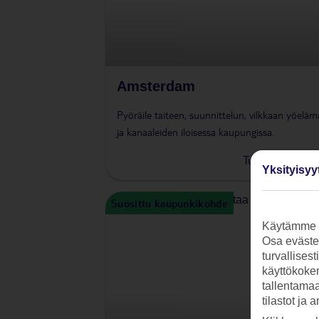
Amsterdam
Pyöräile taiteen, suunnittelun, vilkkaan yöelä
ja kanaaleiden iloisessa kaupungissa.
Tutustu ja vara
Yksityisyy
Suosittu kaupunkikohde
Käytämme s
Osa evästei
turvallises
käyttökokem
tallentamaan
tilastot ja 