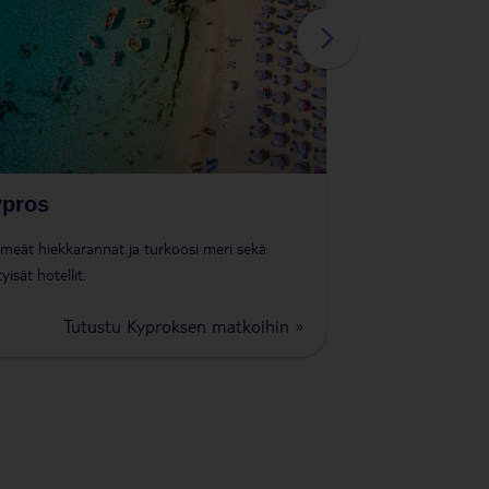
hiekkivikallioita.
pros
meät hiekkarannat ja turkoosi meri sekä
tyisät hotellit.
Tutustu Kyproksen matkoihin »