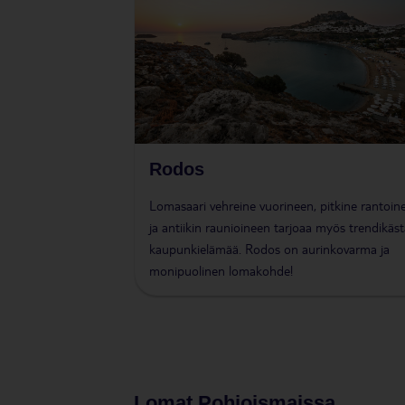
Rodos
Lomasaari vehreine vuorineen, pitkine rantoin
ja antiikin raunioineen tarjoaa myös trendikäst
kaupunkielämää. Rodos on aurinkovarma ja
monipuolinen lomakohde!
Lomat Pohjoismaissa