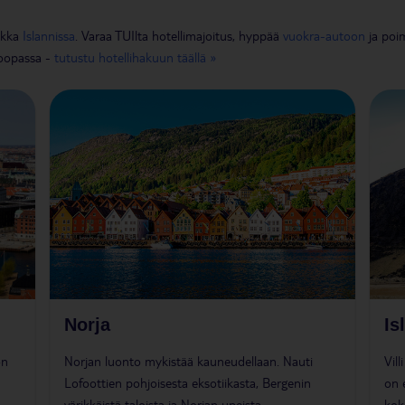
ikka
Islannissa
. Varaa TUIlta hotellimajoitus, hyppää
vuokra-autoon
ja poi
roopassa -
tutustu hotellihakuun täällä »
Norja
Is
on
Norjan luonto mykistää kauneudellaan. Nauti
Vill
Lofoottien pohjoisesta eksotiikasta, Bergenin
on 
värikkäistä taloista ja Norjan upeista
kok