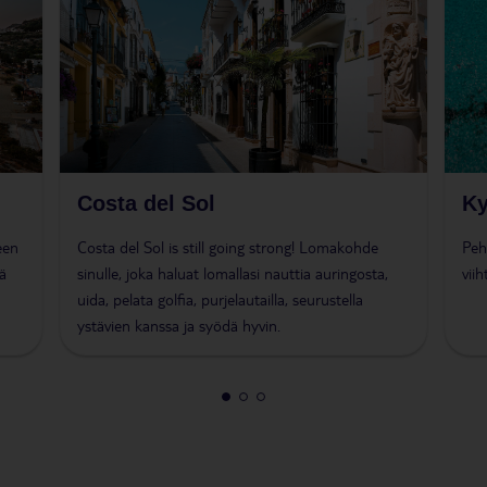
Costa del Sol
Ky
een
Costa del Sol is still going strong! Lomakohde
Peh
ä
sinulle, joka haluat lomallasi nauttia auringosta,
viih
uida, pelata golfia, purjelautailla, seurustella
ystävien kanssa ja syödä hyvin.