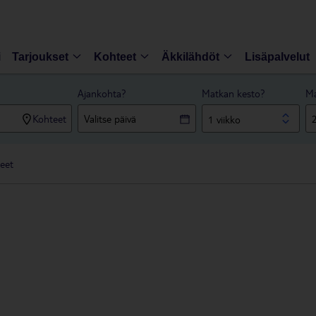
i
Tarjoukset
Kohteet
Äkkilähdöt
Lisäpalvelut
Ajankohta?
Matkan kesto?
Ma
Kohteet
1 viikko
eet