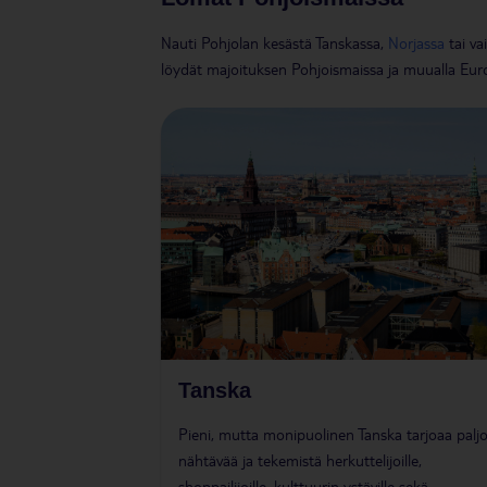
Nauti Pohjolan kesästä Tanskassa,
Norjassa
tai va
löydät majoituksen Pohjoismaissa ja muualla Eu
Tanska
Pieni, mutta monipuolinen Tanska tarjoaa palj
nähtävää ja tekemistä herkuttelijoille,
shoppailijoille, kulttuurin ystäville sekä