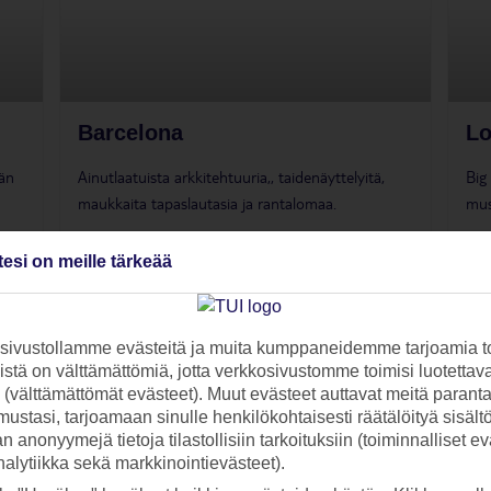
Barcelona
Lo
män
Ainutlaatuista arkkitehtuuria,, taidenäyttelyitä,
Big
maukkaita tapaslautasia ja rantalomaa.
mus
a »
Tutustu ja varaa »
tesi on meille tärkeää
ivustollamme evästeitä ja muita kumppaneidemme tarjoamia to
stä on välttämättömiä, jotta verkkosivustomme toimisi luotettava
ti (välttämättömät evästeet). Muut evästeet auttavat meitä paran
ustasi, tarjoamaan sinulle henkilökohtaisesti räätälöityä sisält
 anonyymejä tietoja tilastollisiin tarkoituksiin (toiminnalliset ev
analytiikka sekä markkinointievästeet).