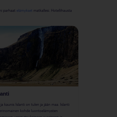
mi parhaat
elämykset
matkallesi. Hotellihausta
lanti
i ja kaunis Islanti on tulen ja jään maa. Islanti
erinomainen kohde luontoelämysten
emiseen, vesiputouksineen vuorineen ja