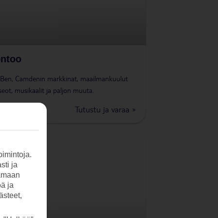
ntoo
 Ben, Camdenin markkinat, maailmankuulut
eot, musikaalit ja paljon muuta.
Tutustu ja varaa »
imintoja.
sti ja
tamaan
öä ja
ästeet,