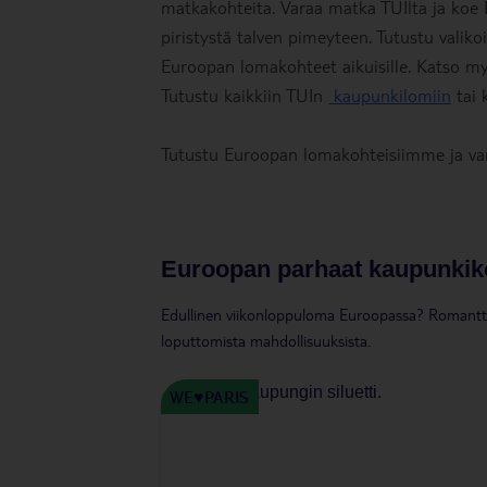
matkakohteita. Varaa matka TUIlta ja koe 
piristystä talven pimeyteen. Tutustu vali
Euroopan lomakohteet aikuisille. Katso 
Tutustu kaikkiin TUIn
kaupunkilomiin
tai 
Tutustu Euroopan lomakohteisiimme ja var
Euroopan parhaat kaupunkik
Edullinen viikonloppuloma Euroopassa? Romantt
loputtomista mahdollisuuksista.
WE♥PARIS