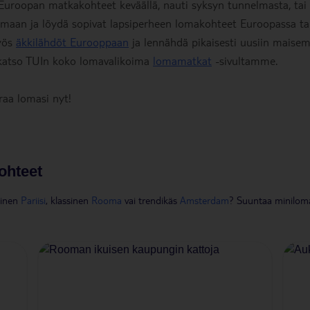
Euroopan matkakohteet keväällä, nauti syksyn tunnelmasta, tai
koimaan ja löydä sopivat lapsiperheen lomakohteet Euroopassa ta
myös
äkkilähdöt Eurooppaan
ja lennähdä pikaisesti uusiin maisemi
katso TUIn koko lomavalikoima
lomamatkat
-sivultamme.
aa lomasi nyt!
ohteet
inen
Pariisi
, klassinen
Rooma
vai trendikäs
Amsterdam
? Suuntaa minilom