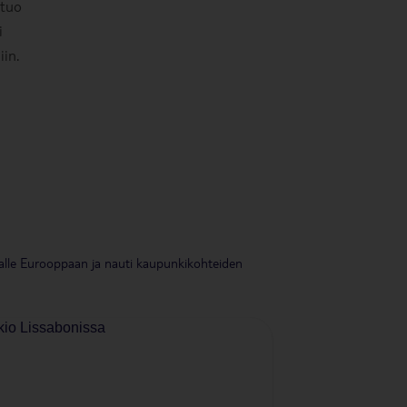
 tuo
i
in.
alle Eurooppaan ja nauti kaupunkikohteiden