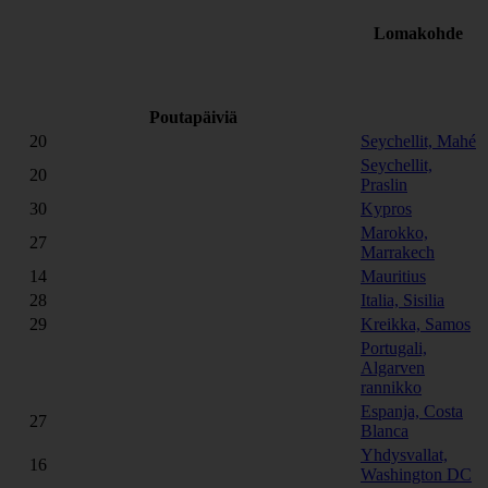
Lomakohde
Poutapäiviä
20
Seychellit, Mahé
Seychellit,
20
Praslin
30
Kypros
Marokko,
27
Marrakech
14
Mauritius
28
Italia, Sisilia
29
Kreikka, Samos
Portugali,
Algarven
rannikko
Espanja, Costa
27
Blanca
Yhdysvallat,
16
Washington DC