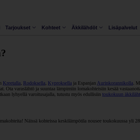
i
Tarjoukset
Kohteet
Äkkilähdöt
Lisäpalvelut
a?
en
Kreetalla
,
Rodoksella
,
Kyproksella
ja Espanjan
Aurinkorannikolla
. M
at. Ota varaslähtö ja suuntaa lämpimiin lomakohteisiin kesää vastaano
kaan lyhyellä varoitusajalla, tutustu myös edullisiin
toukokuun äkkiläht
omakohteita! Näissä kohteissa keskilämpötila nousee toukokuussa yli 28