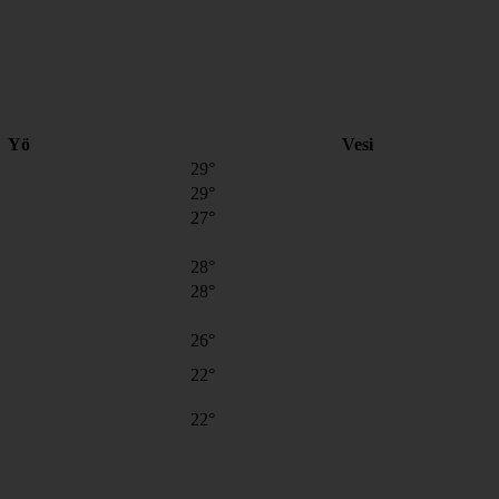
Yö
Vesi
29°
29°
27°
28°
28°
26°
22°
22°