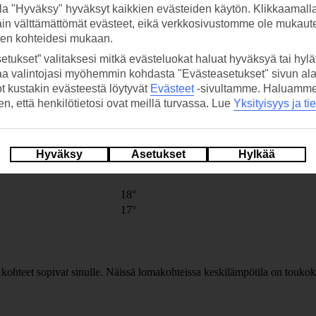
18°
la "Hyväksy" hyväksyt kaikkien evästeiden käytön. Klikkaamall
ain välttämättömät evästeet, eikä verkkosivustomme ole mukaute
17°
sen kohteidesi mukaan.
etukset” valitaksesi mitkä evästeluokat haluat hyväksyä tai hylät
18°
aa valintojasi myöhemmin kohdasta "Evästeasetukset" sivun ala
ot kustakin evästeestä löytyvät
Evästeet
-sivultamme.
Haluamme, 
hen, että henkilötietosi ovat meillä turvassa. Lue
Yksityisyys ja ti
17°
Hyväksy
Asetukset
Hylkää
18°
18°
17°
 kohteet sopivat sinulle. Näissä lomakohteissa keskilämpötila on toukok