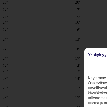
25°
20°
24°
17°
24°
15°
24°
16°
24°
16°
24°
13°
24°
16°
Yksityisyy
24°
17°
24°
14°
23°
13°
Käytämme s
23°
14°
Osa evästei
turvallises
23°
11°
käyttökokem
23°
17°
tallentamaan
tilastot ja 