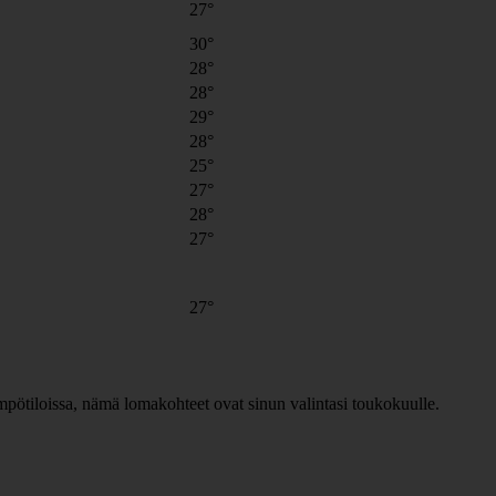
27°
30°
28°
28°
29°
28°
25°
27°
28°
27°
27°
ämpötiloissa, nämä lomakohteet ovat sinun valintasi toukokuulle.