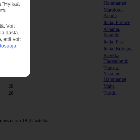
25
Hammamet
a "Hylkää"
Marokko,
ttu
29
Agadir
19
Italia, Firenze
ä. Voit
Albania,
24
laidasta.
Saranda
että voit
19
Italia, Pisa
etosuoja
.
19
Italia, Bologna
Kreikka,
21
Thessaloniki
Tunisia,
25
Yasmine
Hammamet
28
Malta
26
Turkki
uussa noin 18-22 astetta.