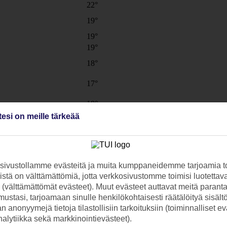
22°
19°
19°
19°
18°
17°
18°
tesi on meille tärkeää
19°
19°
18°
ivustollamme evästeitä ja muita kumppaneidemme tarjoamia to
18°
stä on välttämättömiä, jotta verkkosivustomme toimisi luotettava
ti (välttämättömät evästeet). Muut evästeet auttavat meitä paran
17°
ustasi, tarjoamaan sinulle henkilökohtaisesti räätälöityä sisält
19°
 anonyymejä tietoja tilastollisiin tarkoituksiin (toiminnalliset ev
analytiikka sekä markkinointievästeet).