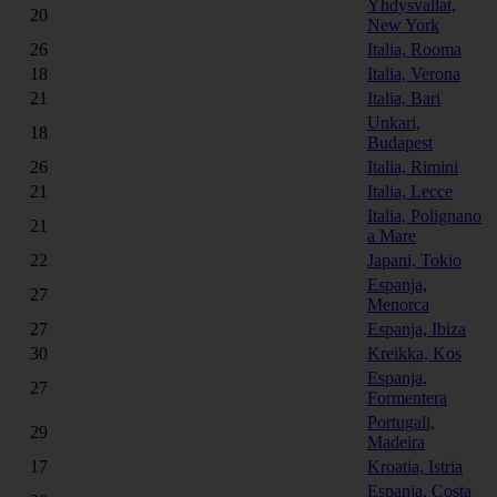
Yhdysvallat,
20
New York
26
Italia, Rooma
18
Italia, Verona
21
Italia, Bari
Unkari,
18
Budapest
26
Italia, Rimini
21
Italia, Lecce
Italia, Polignano
21
a Mare
22
Japani, Tokio
Espanja,
27
Menorca
27
Espanja, Ibiza
30
Kreikka, Kos
Espanja,
27
Formentera
Portugali,
29
Madeira
17
Kroatia, Istria
Espanja, Costa