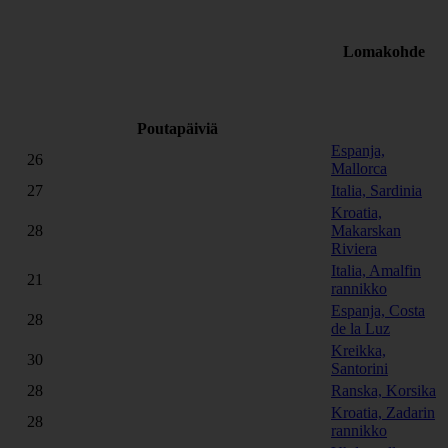
Lomakohde
Poutapäiviä
Espanja,
26
Mallorca
27
Italia, Sardinia
Kroatia,
28
Makarskan
Riviera
Italia, Amalfin
21
rannikko
Espanja, Costa
28
de la Luz
Kreikka,
30
Santorini
28
Ranska, Korsika
Kroatia, Zadarin
28
rannikko