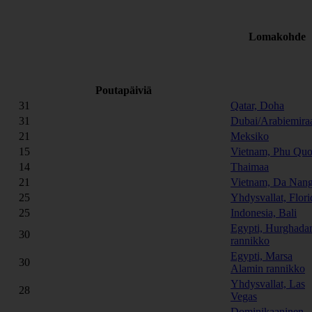
Lomakohde
Poutapäiviä
31
Qatar, Doha
31
Dubai/Arabiemiraa
21
Meksiko
15
Vietnam, Phu Qu
14
Thaimaa
21
Vietnam, Da Nan
25
Yhdysvallat, Flori
25
Indonesia, Bali
Egypti, Hurghada
30
rannikko
Egypti, Marsa
30
Alamin rannikko
Yhdysvallat, Las
28
Vegas
Dominikaaninen