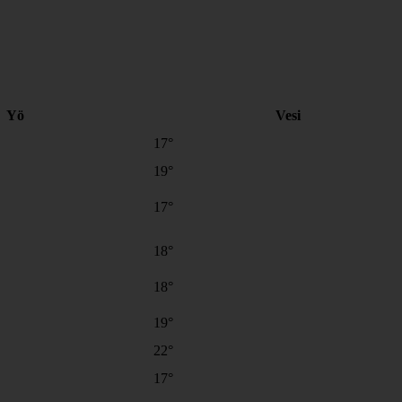
Yö
Vesi
17°
19°
17°
18°
18°
19°
22°
17°