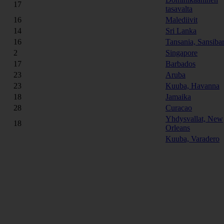
17
tasavalta
16
Malediivit
14
Sri Lanka
16
Tansania, Sansiba
2
Singapore
17
Barbados
23
Aruba
23
Kuuba, Havanna
18
Jamaika
28
Curacao
Yhdysvallat, New
18
Orleans
Kuuba, Varadero