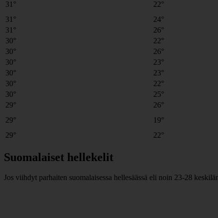
31°
22°
31°
24°
31°
26°
30°
22°
30°
26°
30°
23°
30°
23°
30°
22°
30°
25°
29°
26°
29°
19°
29°
22°
Suomalaiset hellekelit
Jos viihdyt parhaiten suomalaisessa hellesäässä eli noin 23-28 keskil