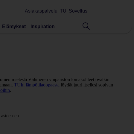
Asiakaspalvelu
TUI Sovellus
Elämykset
Inspiration
onien mielestä Välimeren ympäristön lomakohteet ovatkin
ttamaan.
TUIn lämpötilaoppaasta
löydät juuri itsellesi sopivan
öihin
.
 asteeseen.