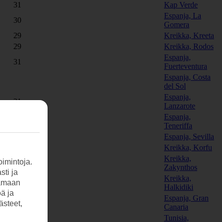
31
Kap Verde
Espanja, La
30
Gomera
29
Kreikka, Kreeta
29
Kreikka, Rodos
Espanja,
31
Fuerteventura
Espanja, Costa
del Sol
Espanja,
31
Lanzarote
Espanja,
30
Teneriffa
27
Espanja, Sevilla
24
Kreikka, Korfu
Kreikka,
imintoja.
28
Zakynthos
sti ja
Kreikka,
tamaan
21
Halkidiki
öä ja
Espanja, Gran
27
ästeet,
Canaria
Tunisia,