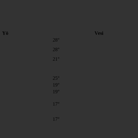
Yö
Vesi
28°
28°
21°
25°
19°
19°
17°
17°