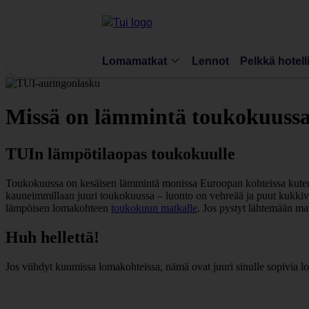
Lomamatkat
Lennot
Pelkkä hotell
Missä on lämmintä toukokuuss
TUIn lämpötilaopas toukokuulle
Toukokuussa on kesäisen lämmintä monissa Euroopan kohteissa kut
kauneimmillaan juuri toukokuussa – luonto on vehreää ja puut kukkiv
lämpöisen lomakohteen
toukokuun matkalle
. Jos pystyt lähtemään mat
Huh hellettä!
Jos viihdyt kuumissa lomakohteissa, nämä ovat juuri sinulle sopivia l