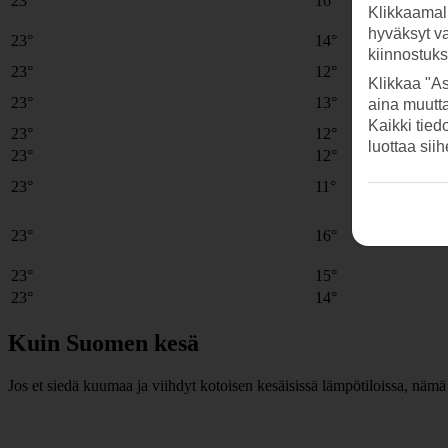
23°
16°
Klikkaamal
hyväksyt v
23°
14°
kiinnostuk
23°
12°
Klikkaa "As
23°
13°
aina muutt
Kaikki tied
23°
12°
luottaa sii
23°
12°
23°
11°
23°
16°
23°
15°
23°
14°
Kuin Suomen kesä
Jos et siedä kuumaa ja viihdyt kotoisen kesäisissä lämpötiloissa, nämä