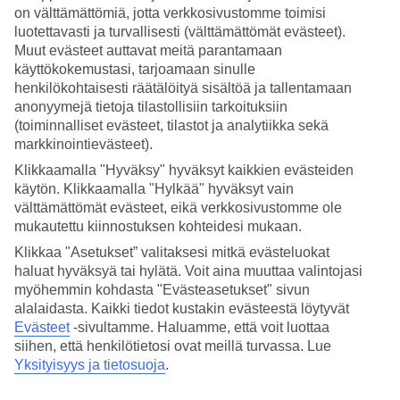
ALKAEN 1.3.2022
on välttämättömiä, jotta verkkosivustomme toimisi
Nämä TUIn Peruutus- ja muutosturvan ehdot koskevat
luotettavasti ja turvallisesti (välttämättömät evästeet).
lomalennoilla toteutettavien matkapakettien ja lomalennolla
Muut evästeet auttavat meitä parantamaan
käyttökokemustasi, tarjoamaan sinulle
toteutettavien pelkän lennon sisältävien matkojen varauksia,
henkilökohtaisesti räätälöityä sisältöä ja tallentamaan
jotka on tehty 1.3.2022 tai sen jälkeen.
anonyymejä tietoja tilastollisiin tarkoituksiin
(toiminnalliset evästeet, tilastot ja analytiikka sekä
Muista varata TUIn Peruutus- ja muutosturva jo
markkinointievästeet).
matkavarausta tehdessäsi. TUIn Peruutus- ja muutosturva
Klikkaamalla "Hyväksy" hyväksyt kaikkien evästeiden
käytön. Klikkaamalla "Hylkää" hyväksyt vain
tarjoaa turvaa yllättävien muutosten varalta, ja täyden
välttämättömät evästeet, eikä verkkosivustomme ole
hyödyn turvasta saat, kun se varataan matkavarauksen
mukautettu kiinnostuksen kohteidesi mukaan.
kaikille matkustajille. Jos kaikki varauksen matkustajat eivät
Klikkaa "Asetukset” valitaksesi mitkä evästeluokat
ole ostaneet peruutus- ja muutosturvaa, se antaa turvan
haluat hyväksyä tai hylätä. Voit aina muuttaa valintojasi
esimerkiksi peruutuksen ja nimenmuutoksen varalta vain sen
myöhemmin kohdasta "Evästeasetukset" sivun
alalaidasta. Kaikki tiedot kustakin evästeestä löytyvät
varanneelle matkustajalle. Turva on silloin henkilökohtainen
Evästeet
-sivultamme.
Haluamme, että voit luottaa
ja koskee vain sen valinnutta matkustajaa ja varauksen
siihen, että henkilötietosi ovat meillä turvassa. Lue
muille matkustajille voi aiheutua peruutuksesta tai
Yksityisyys ja tietosuoja
.
osaperuutuksesta lisäkustannuksia (esim. peruutusmaksu tai